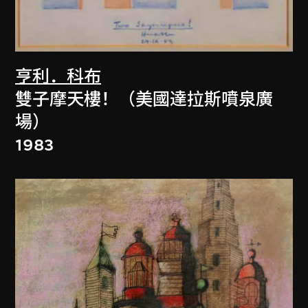
亨利．科布
雙子摩天樓！（美國達拉斯噴泉廣
場）
1983