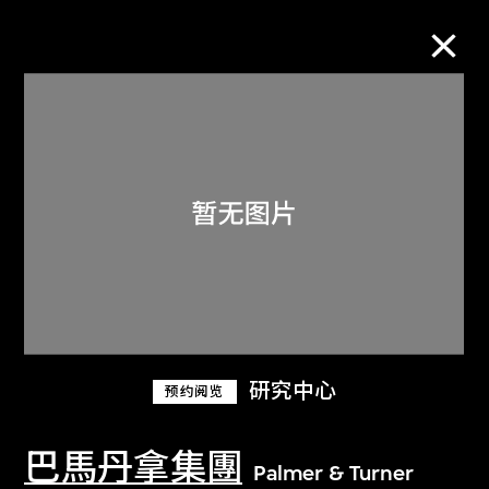
M+藏品
进一步筛选
搜索
关于M+藏品
研究中心
预约阅览
探索世界顶级的二十及二十一世纪视觉
文化藏品。
巴馬丹拿集團
Palmer & Turner