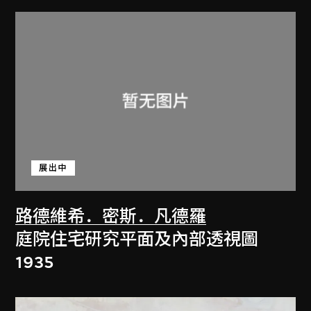
展出中
路德維希．密斯．凡德羅
庭院住宅研究平面及內部透視圖
1935