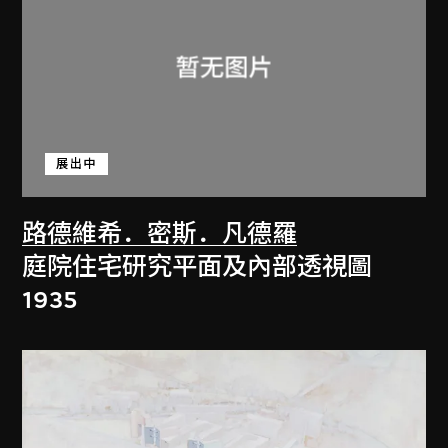
展出中
路德維希．密斯．凡德羅
庭院住宅研究平面及內部透視圖
1935