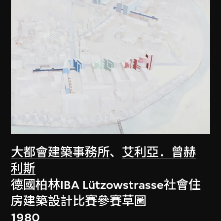
大都會建築事務所
、
艾利亞．曾赫
利斯
德國柏林IBA Lützowstrasse社會住
房建築設計比賽參賽草圖
1980