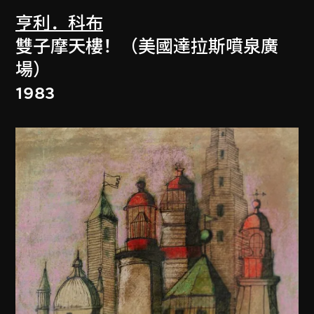
亨利．科布
雙子摩天樓！（美國達拉斯噴泉廣
場）
1983