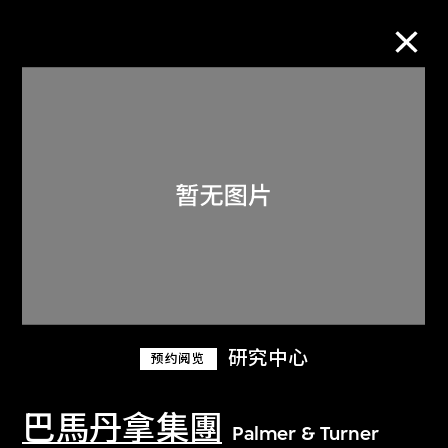
M+藏品
进一步筛选
搜索
关于M+藏品
研究中心
预约阅览
探索世界顶级的二十及二十一世纪视觉
文化藏品。
巴馬丹拿集團
Palmer & Turner