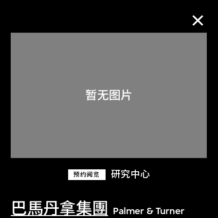
M+藏品
进一步筛选
搜索
关于M+藏品
研究中心
预约阅览
探索世界顶级的二十及二十一世纪视觉
文化藏品。
巴馬丹拿集團
Palmer & Turner