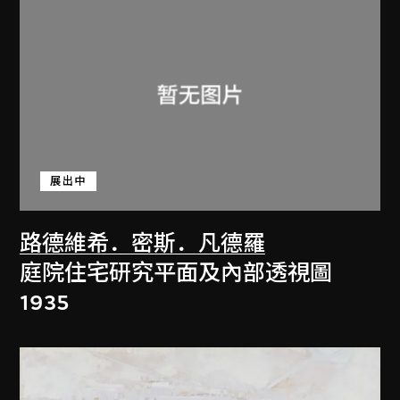
展出中
路德維希．密斯．凡德羅
庭院住宅研究平面及內部透視圖
1935