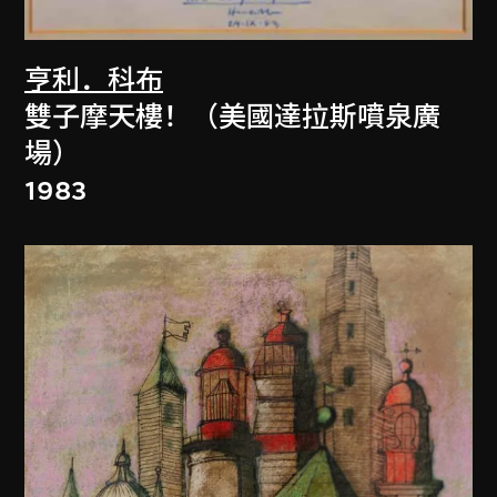
亨利．科布
雙子摩天樓！（美國達拉斯噴泉廣
場）
1983