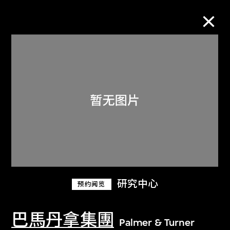
M+藏品
进一步筛选
搜索
关于M+藏品
研究中心
预约阅览
探索世界顶级的二十及二十一世纪视觉
文化藏品。
巴馬丹拿集團
Palmer & Turner