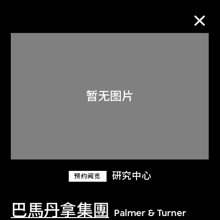
M+藏品
进一步筛选
搜索
关于M+藏品
研究中心
预约阅览
探索世界顶级的二十及二十一世纪视觉
文化藏品。
巴馬丹拿集團
Palmer & Turner