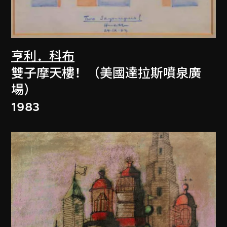
亨利．科布
雙子摩天樓！（美國達拉斯噴泉廣
場）
1983