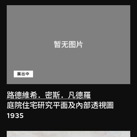
展出中
路德維希．密斯．凡德羅
庭院住宅研究平面及內部透視圖
1935