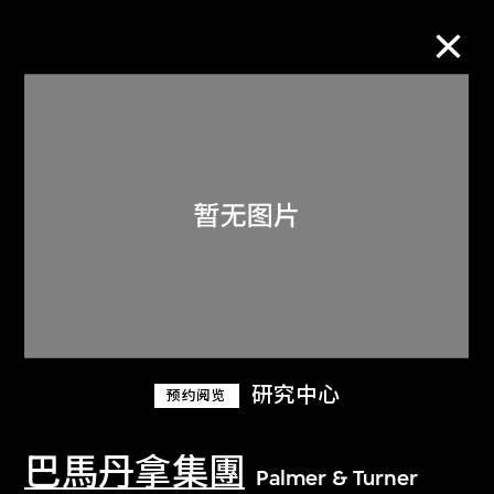
M+藏品
进一步筛选
搜索
关于M+藏品
研究中心
预约阅览
探索世界顶级的二十及二十一世纪视觉
文化藏品。
巴馬丹拿集團
Palmer & Turner