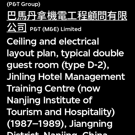
(P&T Group)
巴馬丹拿機電工程顧問有限
公司
P&T (M&E) Limited
Ceiling and electrical
layout plan, typical double
guest room (type D-2),
Jinling Hotel Management
Training Centre (now
Nanjing Institute of
Tourism and Hospitality)
(1987–1989), Jiangning