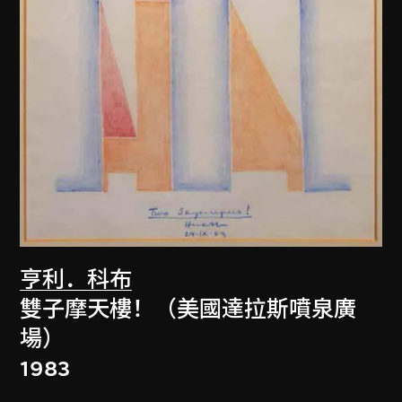
亨利．科布
雙子摩天樓！（美國達拉斯噴泉廣
場）
1983