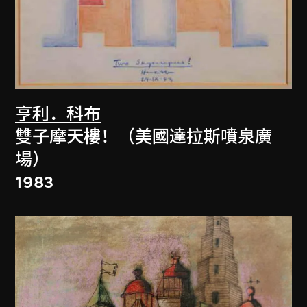
亨利．科布
雙子摩天樓！（美國達拉斯噴泉廣
場）
1983