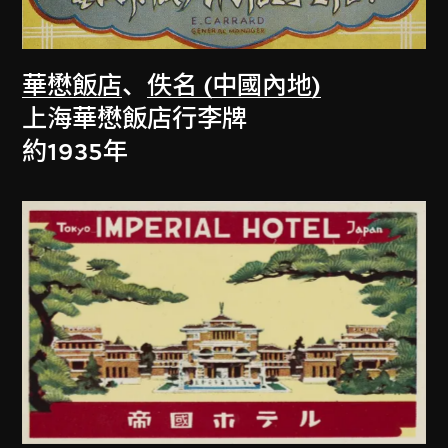
華懋飯店
、
佚名 (中國內地)
上海華懋飯店行李牌
約1935年