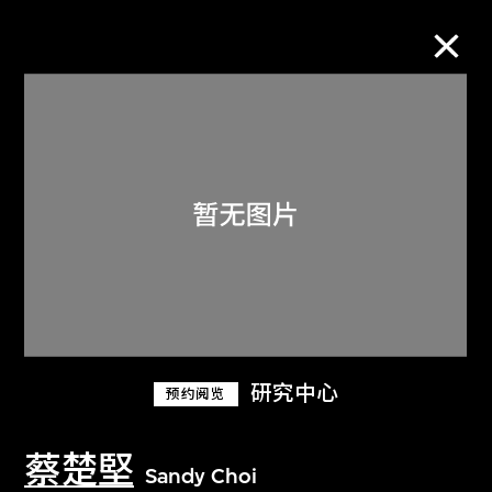
M+藏品
进一步筛选
搜索
关于M+藏品
研究中心
预约阅览
探索世界顶级的二十及二十一世纪视觉
文化藏品。
蔡楚堅
Sandy Choi