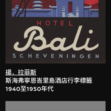
揚．拉菲斯
斯海弗寧恩峇里島酒店行李標籤
1940至1950年代