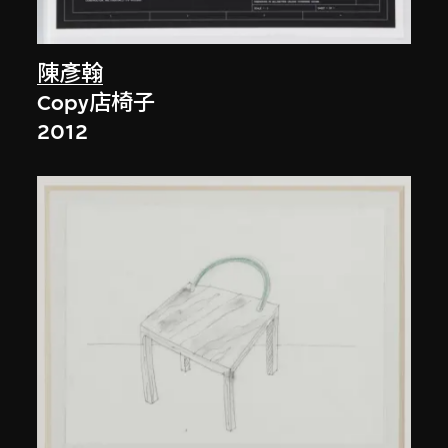
陳彥翰
Copy店椅子
2012