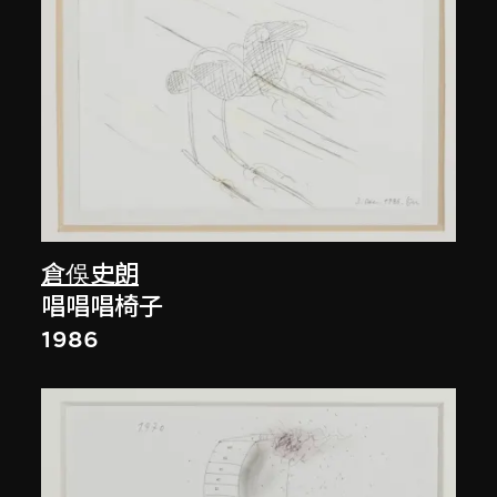
倉俁史朗
唱唱唱椅子
1986