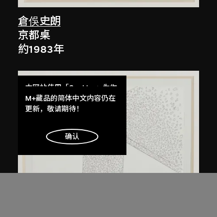
倉俁史朗
京都桌
約1983年
本网站使用「Cookies」为你
提供最好的网站体验。
M+藏品的简体中文内容仍在
了解更多
更新，敬请期待！
明白
确认