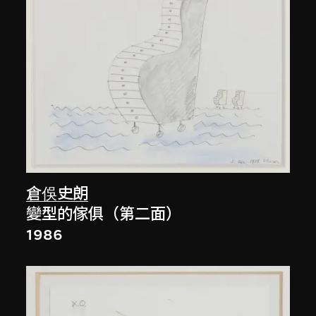
倉俁史朗
變型的傢俱（第二面）
1986