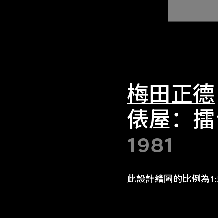
梅田正德
俵屋：擂
1981
此設計繪圖的比例為1:5和