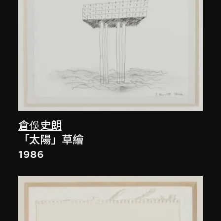
倉俁史朗
「太陽」草繪
1986