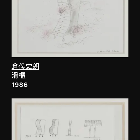
倉俁史朗
滑櫃
1986