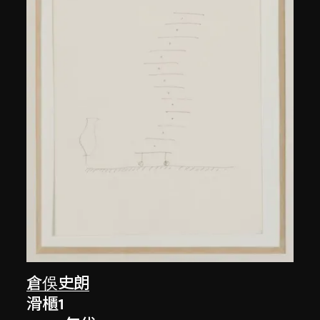
倉俁史朗
滑櫃1