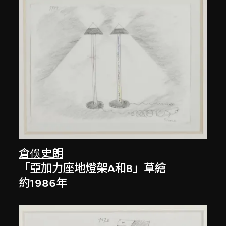
倉俁史朗
「亞加力座地燈架A和B」草繪
約1986年