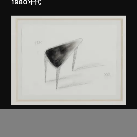
1980年代
倉俁史朗
北緯45度的桌子
約1985年