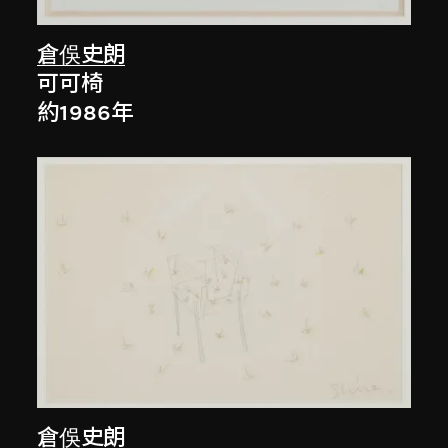
倉俁史朗
可可椅
約1986年
倉俁史朗