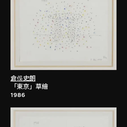
倉俁史朗
「東京」草繪
1986