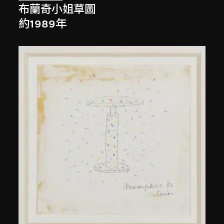
布蘭奇小姐草圖
約1989年