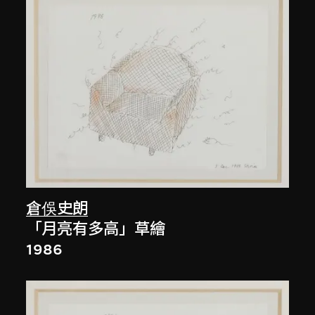
倉俁史朗
「月亮有多高」草繪
1986