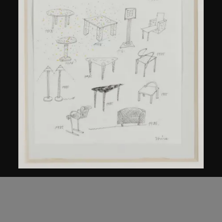
倉俁史朗
《作品集》草圖
約1986年