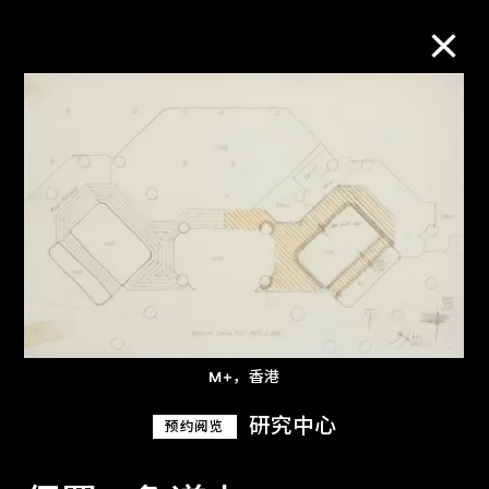
M+藏品
进一步筛选
搜索
关于M+藏品
M+，香港
探索世界顶级的二十及二十一世纪视觉
研究中心
预约阅览
文化藏品。