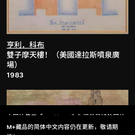
亨利．科布
雙子摩天樓！（美國達拉斯噴泉廣
場）
1983
本网站使用「Cookies」为你提供最好的网站
体验。
M+藏品的简体中文内容仍在更新，敬请期