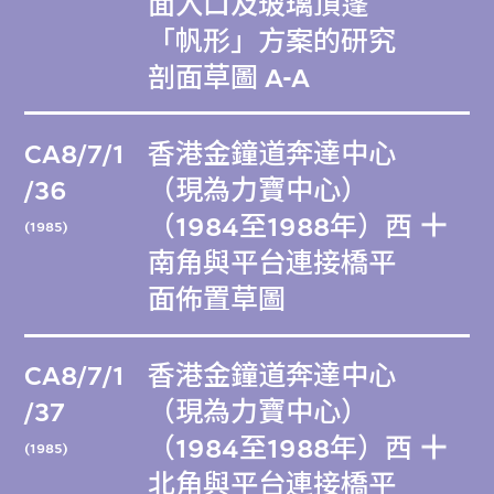
面入口及玻璃頂篷
「帆形」方案的研究
剖面草圖 A-A
CA8/7/1
香港金鐘道奔達中心
/36
（現為力寶中心）
（1984至1988年）西
(1985)
南角與平台連接橋平
面佈置草圖
CA8/7/1
香港金鐘道奔達中心
/37
（現為力寶中心）
（1984至1988年）西
(1985)
北角與平台連接橋平