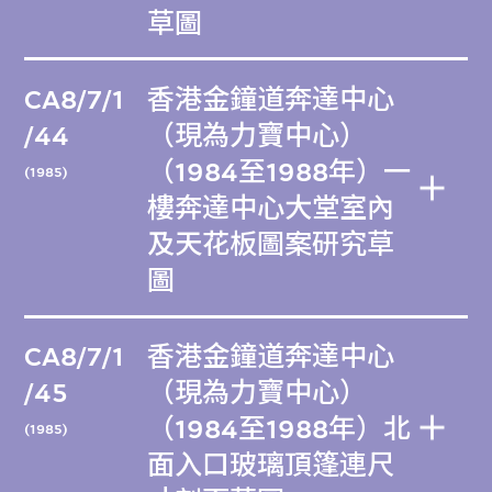
草圖
CA8/7/1
香港金鐘道奔達中心
/44
（現為力寶中心）
（1984至1988年）一
(1985)
樓奔達中心大堂室內
及天花板圖案研究草
圖
CA8/7/1
香港金鐘道奔達中心
/45
（現為力寶中心）
（1984至1988年）北
(1985)
面入口玻璃頂篷連尺