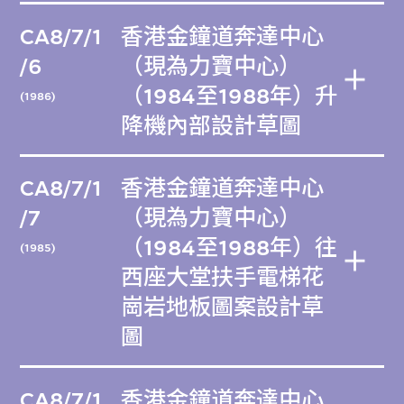
CA8/7/1
香港金鐘道奔達中心
/6
（現為力寶中心）
（1984至1988年）升
(1986)
降機內部設計草圖
CA8/7/1
香港金鐘道奔達中心
/7
（現為力寶中心）
（1984至1988年）往
(1985)
西座大堂扶手電梯花
崗岩地板圖案設計草
圖
CA8/7/1
香港金鐘道奔達中心