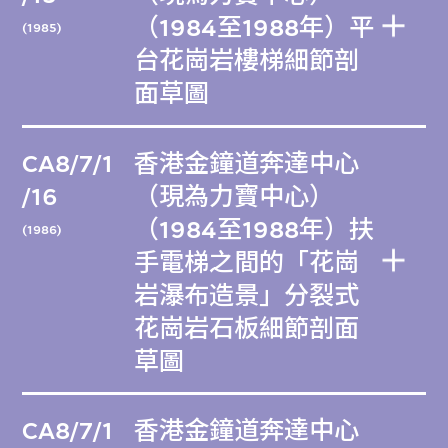
（1984至1988年）平
(1985)
台花崗岩樓梯細節剖
面草圖
CA8/7/1
香港金鐘道奔達中心
/16
（現為力寶中心）
（1984至1988年）扶
(1986)
手電梯之間的「花崗
岩瀑布造景」分裂式
花崗岩石板細節剖面
草圖
CA8/7/1
香港金鐘道奔達中心