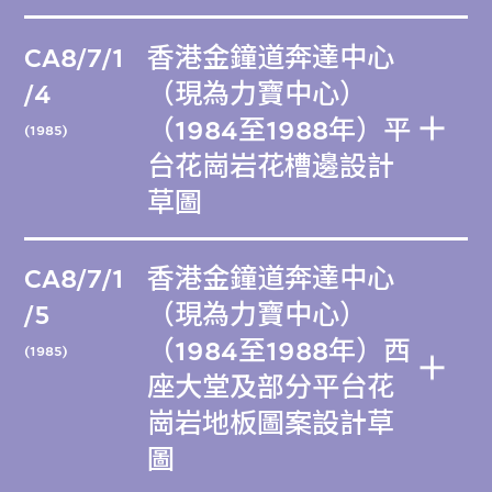
CA8/7/1
香港金鐘道奔達中心
/4
（現為力寶中心）
（1984至1988年）平
(1985)
台花崗岩花槽邊設計
草圖
CA8/7/1
香港金鐘道奔達中心
/5
（現為力寶中心）
（1984至1988年）西
(1985)
座大堂及部分平台花
崗岩地板圖案設計草
圖