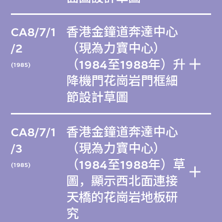
CA8/7/1
香港金鐘道奔達中心
/2
（現為力寶中心）
（1984至1988年）升
(1985)
降機門花崗岩門框細
節設計草圖
CA8/7/1
香港金鐘道奔達中心
/3
（現為力寶中心）
（1984至1988年）草
(1985)
圖，顯示西北面連接
天橋的花崗岩地板研
究