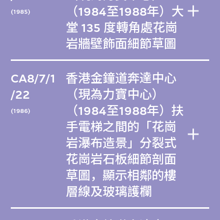
（1984至1988年）大
(1985)
堂 135 度轉角處花崗
岩牆壁飾面細節草圖
CA8/7/1
香港金鐘道奔達中心
/22
（現為力寶中心）
（1984至1988年）扶
(1986)
手電梯之間的「花崗
岩瀑布造景」分裂式
花崗岩石板細節剖面
草圖，顯示相鄰的樓
層線及玻璃護欄