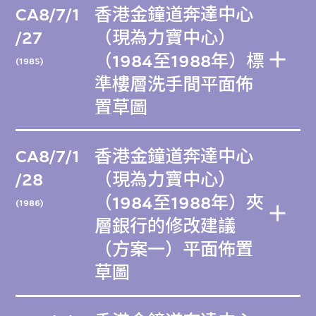
CA8/7/1
香港金鐘道奔達中心
/27
（現為力寶中心）
（1984至1988年）標
(1985)
準樓層洗手間平面佈
置草圖
CA8/7/1
香港金鐘道奔達中心
/28
（現為力寶中心）
（1984至1988年）夾
(1986)
層銀行的修改建議
（方案一）平面佈置
草圖