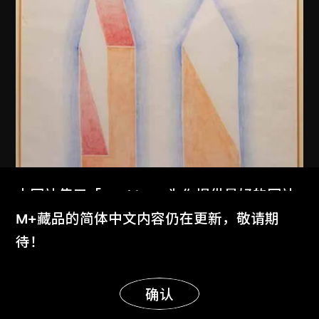
本网站使用「Cookies」为你提供最好的网站
体验。
M+藏品的简体中文内容仍在更新，敬请期
了解更多
待！
亨利．科布
显示更多
雙子摩天樓！（美國達拉斯噴泉廣
明白
确认
場）