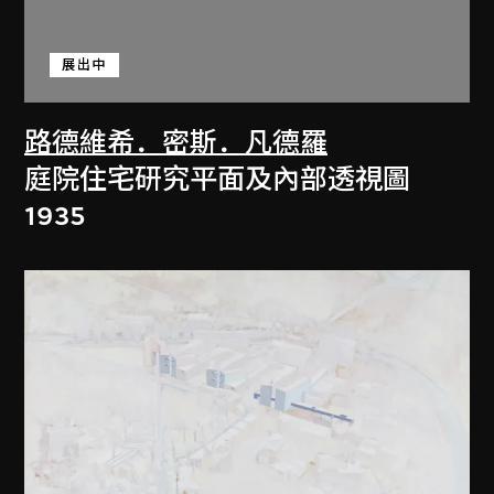
展出中
路德維希．密斯．凡德羅
庭院住宅研究平面及內部透視圖
1935