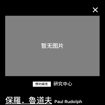
M+藏品
进一步筛选
搜索
关于M+藏品
研究中心
预约阅览
探索世界顶级的二十及二十一世纪视觉
文化藏品。
保羅．魯道夫
Paul Rudolph