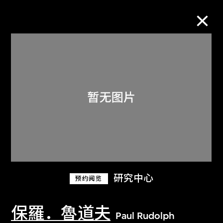
M+藏品
进一步筛选
搜索
关于M+藏品
研究中心
预约阅览
探索世界顶级的二十及二十一世纪视觉
文化藏品。
保羅．魯道夫
Paul Rudolph