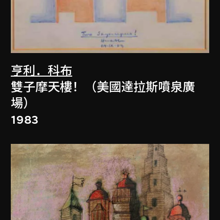
亨利．科布
雙子摩天樓！（美國達拉斯噴泉廣
場）
1983