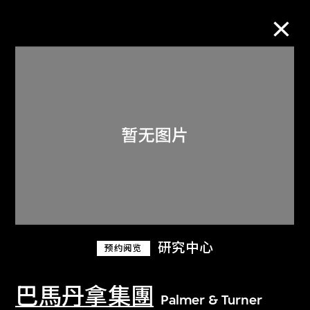
M+藏品
进一步筛选
搜索
关于M+藏品
研究中心
预约阅览
探索世界顶级的二十及二十一世纪视觉
文化藏品。
巴馬丹拿集團
Palmer & Turner