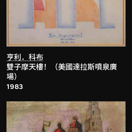
亨利．科布
雙子摩天樓！（美國達拉斯噴泉廣
場）
1983