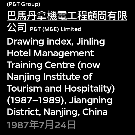
(P&T Group)
巴馬丹拿機電工程顧問有限
公司
P&T (M&E) Limited
Drawing index, Jinling
Hotel Management
Training Centre (now
Nanjing Institute of
Tourism and Hospitality)
(1987–1989), Jiangning
District, Nanjing, China
1987年7月24日