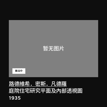
展出中
路德維希．密斯．凡德羅
庭院住宅研究平面及內部透視圖
1935