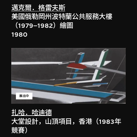
邁克爾．格雷夫斯
美國俄勒岡州波特蘭公共服務大樓
（1979–1982）繪圖
1980
展出中
扎哈．哈迪德
大堂設計，山頂項目，香港（1983年
競賽）