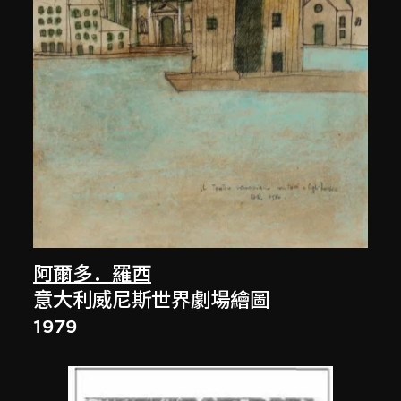
阿爾多．羅西
意大利威尼斯世界劇場繪圖
1979