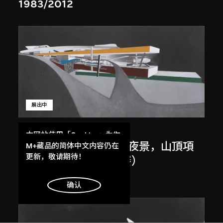
1983/2012
展出中
扎哈．哈迪德
本网站使用「Cookies」为你
斜坡入口／坡度入口，夜景，山頂項
提供最好的网站体验。
M+藏品的简体中文内容仍在
了解更多
更新，敬请期待！
目，香港（1983年競賽）
1983/2012
明白
确认