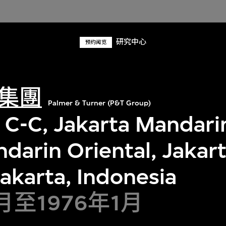
研究中心
预约阅览
集團
Palmer & Turner (P&T Group)
n C-C, Jakarta Mandari
darin Oriental, Jakart
akarta, Indonesia
7月至1976年1月