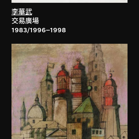
李華武
交易廣場
1983/1996–1998