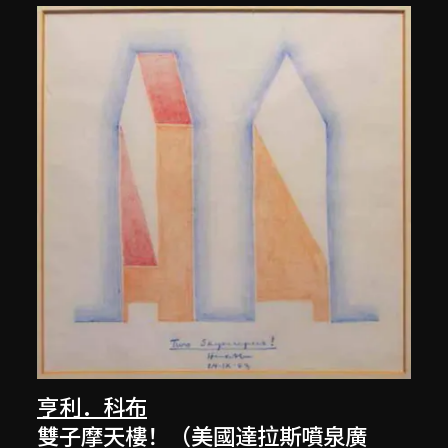
亨利．科布
雙子摩天樓！（美國達拉斯噴泉廣