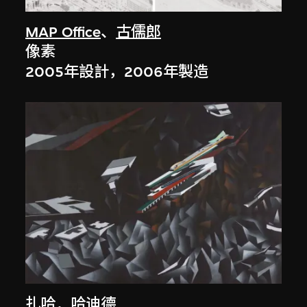
MAP Office
、
古儒郎
像素
2005年設計，2006年製造
扎哈．哈迪德