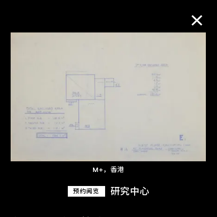
M+藏品
进一步筛选
搜索
关于M+藏品
M+，香港
探索世界顶级的二十及二十一世纪视觉
研究中心
预约阅览
文化藏品。