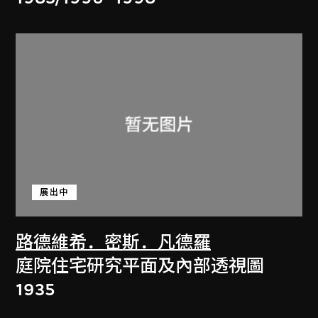
展出中
路德維希．密斯．凡德羅
庭院住宅研究平面及內部透視圖
1935