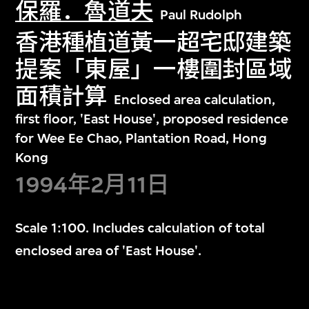
保羅．魯道夫
Paul Rudolph
香港種植道黃一超宅邸建築
提案「東屋」一樓圍封區域
面積計算
Enclosed area calculation,
first floor, 'East House', proposed residence
for Wee Ee Chao, Plantation Road, Hong
Kong
1994年2月11日
Scale 1:100. Includes calculation of total
enclosed area of 'East House'.