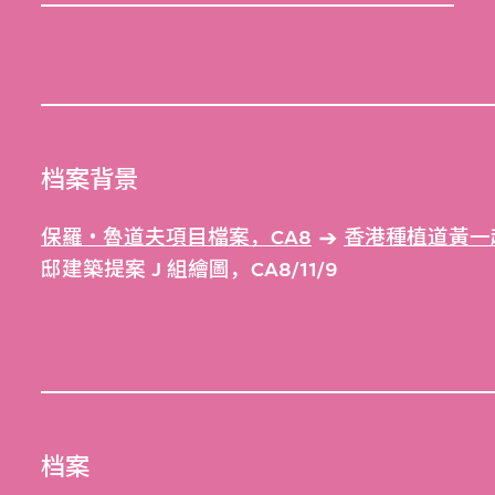
档案背景
保羅‧魯道夫項目檔案，CA8
香港種植道黃一超
邸建築提案 J 組繪圖，CA8/11/9
档案