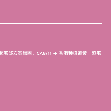
宅邸方案繪圖，CA8/11
香港種植道黃一超宅