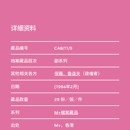
详细资料
藏品编号
CA8/11/9
档案藏品层次
副系列
其他相关各方
保羅．魯道夫
（建檔者）
日期
[1994年2月]
藏品数量
29 份／張／件
系列
M+檔案藏品
出处
M+，香港