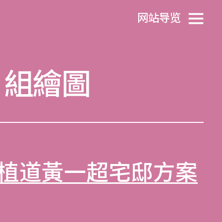
网站导览
 組繪圖
植道黃一超宅邸方案