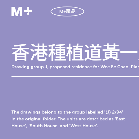
M+藏品
香港種植道黃一
Drawing group J, proposed residence for Wee Ee Chao, Pl
The drawings belong to the group labelled '(J) 2/94'
in the original folder. The units are described as 'East
House', 'South House' and 'West House'.