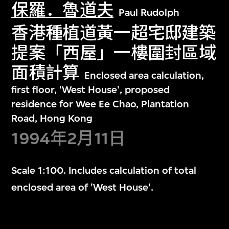
保羅．魯道夫
Paul Rudolph
香港種植道黃一超宅邸建築
提案「西屋」一樓圍封區域
面積計算
Enclosed area calculation,
first floor, 'West House', proposed
residence for Wee Ee Chao, Plantation
Road, Hong Kong
1994年2月11日
Scale 1:100. Includes calculation of total
enclosed area of 'West House'.