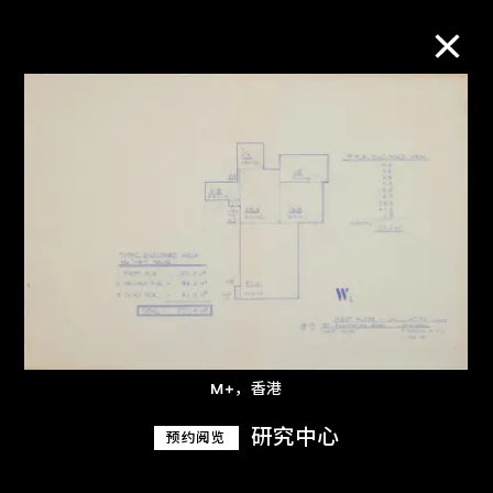
M+藏品
进一步筛选
搜索
关于M+藏品
M+，香港
探索世界顶级的二十及二十一世纪视觉
研究中心
预约阅览
文化藏品。