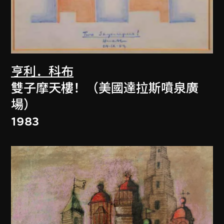
亨利．科布
雙子摩天樓！（美國達拉斯噴泉廣
場）
1983