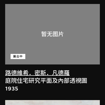
展出中
路德維希．密斯．凡德羅
庭院住宅研究平面及內部透視圖
1935