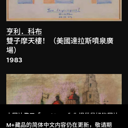
亨利．科布
雙子摩天樓！（美國達拉斯噴泉廣
場）
1983
本网站使用「Cookies」为你提供最好的网站
体验。
M+藏品的简体中文内容仍在更新，敬请期