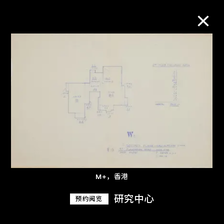
M+藏品
进一步筛选
搜索
关于M+藏品
M+，香港
探索世界顶级的二十及二十一世纪视觉
研究中心
预约阅览
文化藏品。