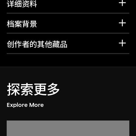
详细资料
档案背景
创作者的其他藏品
探索更多
Explore More