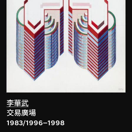
李華武
交易廣場
1983/1996–1998