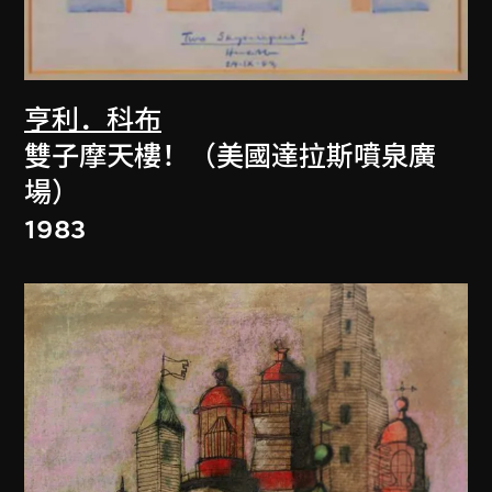
亨利．科布
雙子摩天樓！（美國達拉斯噴泉廣
場）
1983