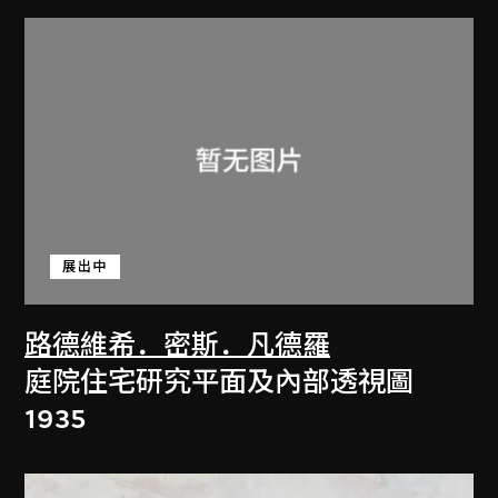
展出中
路德維希．密斯．凡德羅
庭院住宅研究平面及內部透視圖
1935