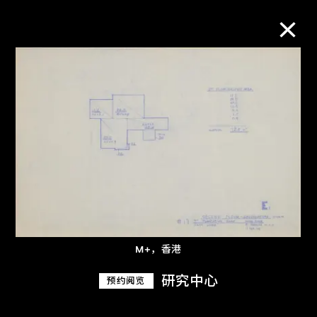
M+藏品
进一步筛选
搜索
关于M+藏品
M+，香港
探索世界顶级的二十及二十一世纪视觉
研究中心
预约阅览
文化藏品。