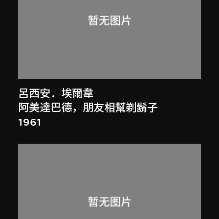
呂西安．埃爾韋
阿美達巴德，朋友相幫剃鬍子
1961