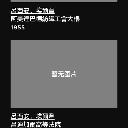
呂西安．埃爾韋
阿美達巴德紡織工會大樓
1955
呂西安．埃爾韋
昌迪加爾高等法院