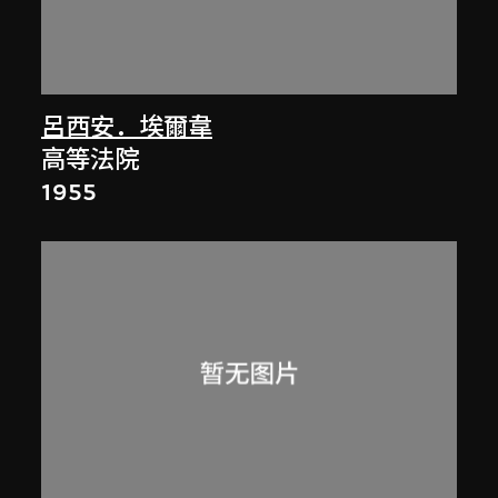
呂西安．埃爾韋
高等法院
1955