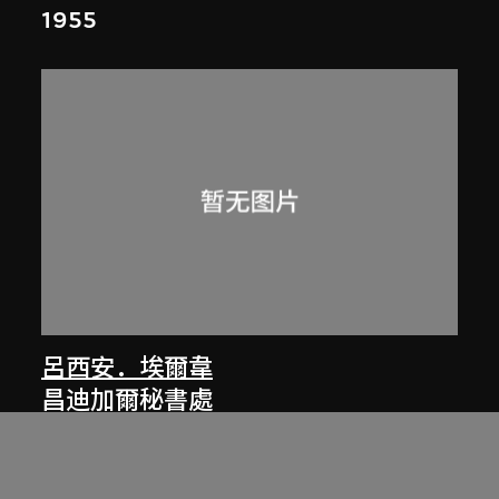
1955
呂西安．埃爾韋
昌迪加爾秘書處
1961