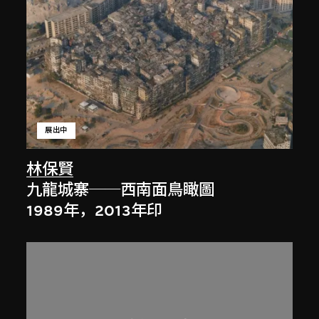
展出中
林保賢
九龍城寨──西南面鳥瞰圖
1989年，2013年印