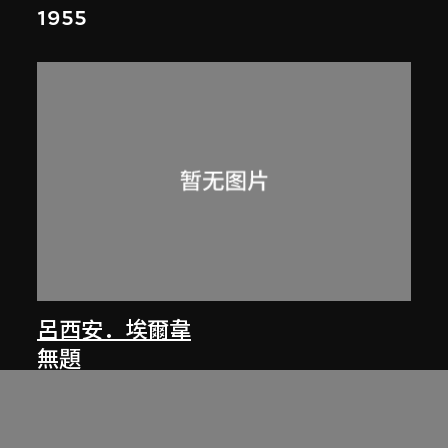
1955
呂西安．埃爾韋
無題
1961