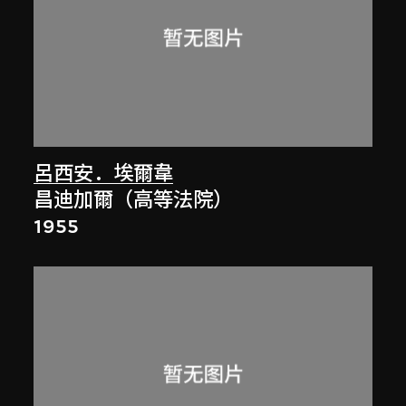
呂西安．埃爾韋
昌迪加爾（高等法院）
1955