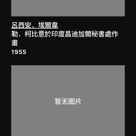
呂西安．埃爾韋
勒．柯比意於印度昌迪加爾秘書處作
畫
1955