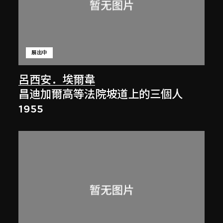
展出中
呂西安．埃爾韋
昌迪加爾高等法院坡道上的三個人
1955