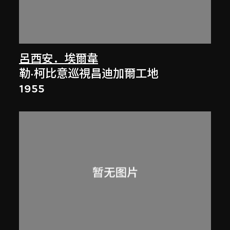
呂西安．埃爾韋
勒·柯比意巡視昌迪加爾工地
1955