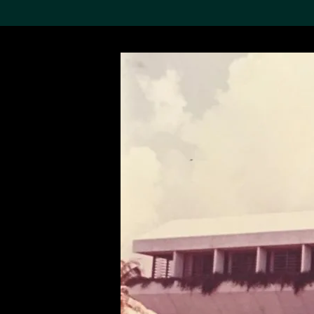
搜索M+藏品
Sea
19,052个结果
进一步筛选
关于M+藏品
探索世界顶级的二十及二十
一世纪视觉文化藏品。