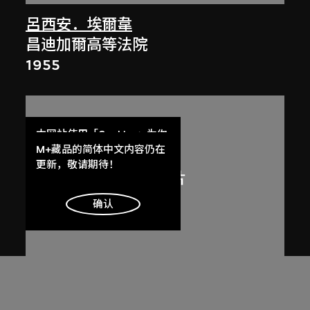
呂西安．埃爾韋
昌迪加爾高等法院
1955
本网站使用「Cookies」为你
提供最好的网站体验。
M+藏品的简体中文内容仍在
了解更多
更新，敬请期待！
明白
确认
呂西安．埃爾韋
昌迪加爾高等法院的光與影