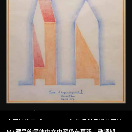
亨利．科布
本网站使用「Cookies」为你提供最好的网站
雙子摩天樓！（美國達拉斯噴泉廣
体验。
M+藏品的简体中文内容仍在更新，敬请期