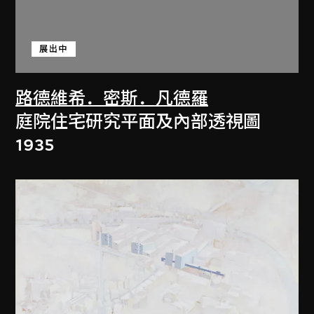
展出中
路德維希．密斯．凡德羅
庭院住宅研究平面及內部透視圖
1935