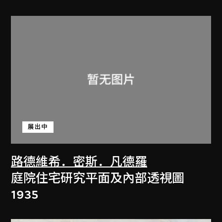
展出中
路德維希．密斯．凡德羅
庭院住宅研究平面及內部透視圖
1935