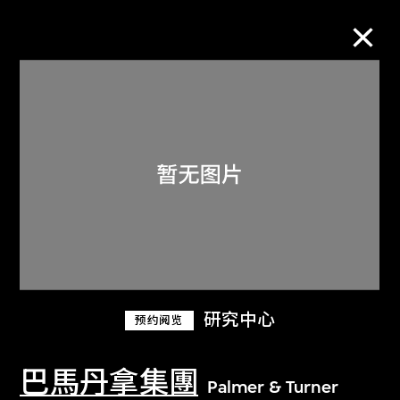
M+藏品
进一步筛选
搜索
关于M+藏品
研究中心
预约阅览
探索世界顶级的二十及二十一世纪视觉
文化藏品。
巴馬丹拿集團
Palmer & Turner