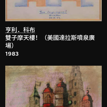
亨利．科布
雙子摩天樓！（美國達拉斯噴泉廣
場）
1983