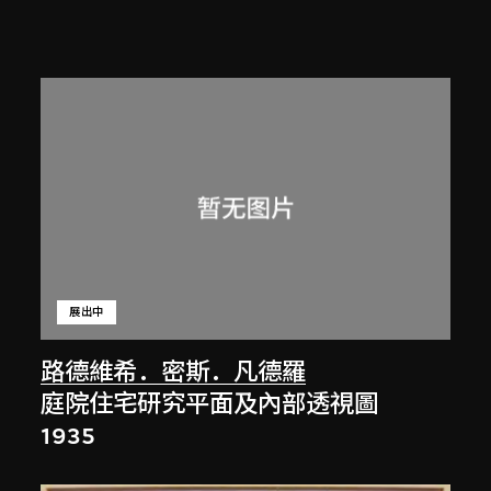
展出中
路德維希．密斯．凡德羅
庭院住宅研究平面及內部透視圖
1935