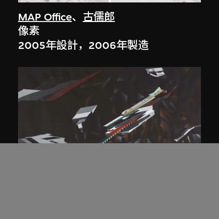
MAP Office
、
古儒郎
像素
2005年設計，2006年製造
扎哈．哈迪德