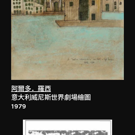
阿爾多．羅西
意大利威尼斯世界劇場繪圖
1979