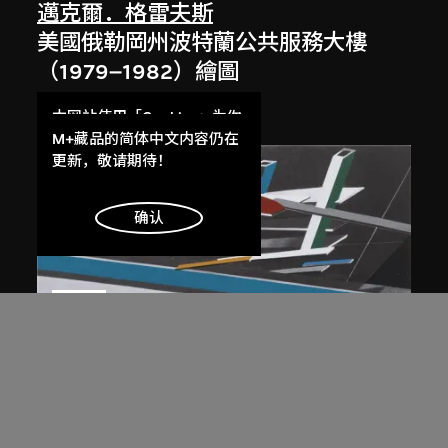
邁克爾．格雷夫斯
美國俄勒岡州波特蘭公共服務大樓
（1979–1982）繪圖
1980
本网站使用「Cookies」为你
提供最好的网站体验。
M+藏品的简体中文内容仍在
了解更多
更新，敬请期待！
明白
确认
展出中
扎哈．哈迪德
大堂設計，山頂項目，香港（1983年
競賽）
1983/2012