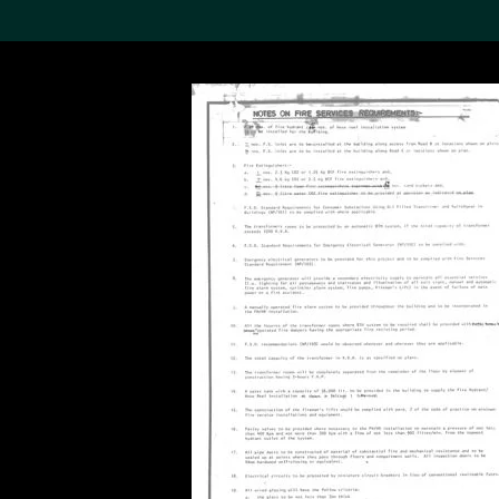
搜索M+藏品
Sea
19,052个结果
进一步筛选
关于M+藏品
探索世界顶级的二十及二十
一世纪视觉文化藏品。