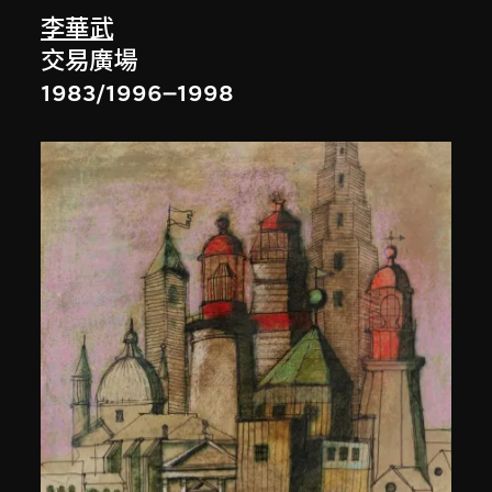
李華武
交易廣場
1983/1996–1998