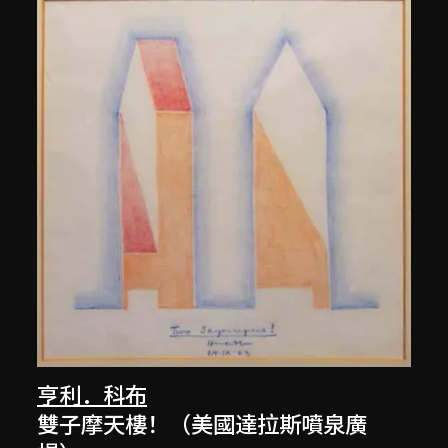
亨利．科布
雙子摩天樓！（美國達拉斯噴泉廣