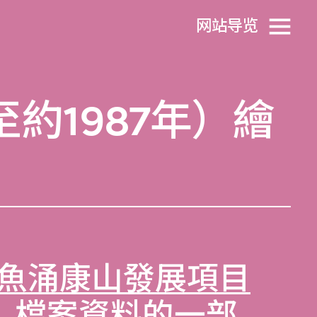
网站导览
約1987年）繪
魚涌康山發展項目
年）檔案資料
的一部