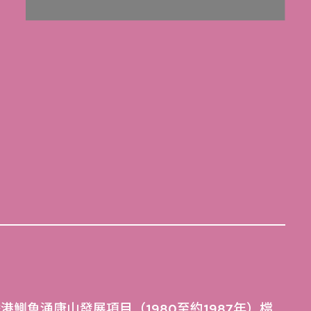
港鰂魚涌康山發展項目（1980至約1987年）檔