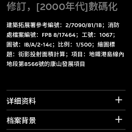
修訂，[2000年代]數碼化
建築拓展署參考編號：2/7090/81/1B；消防
處檔案編號：FPB 8/17464；工號：1067；
圖號：IB/A/2-14c；比例：1/500；繪圖標
題：街影投射面積計算；項目：地鐵港島線內
地段第8566號的康山發展項目
详细资料
档案背景