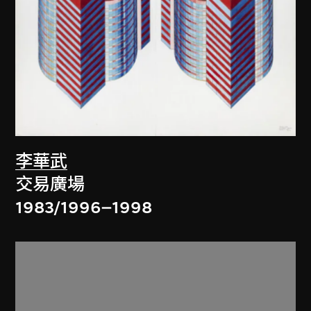
李華武
交易廣場
1983/1996–1998