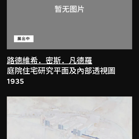
展出中
路德維希．密斯．凡德羅
庭院住宅研究平面及內部透視圖
1935