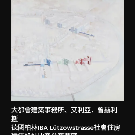
大都會建築事務所
、
艾利亞．曾赫利
斯
德國柏林IBA Lützowstrasse社會住房