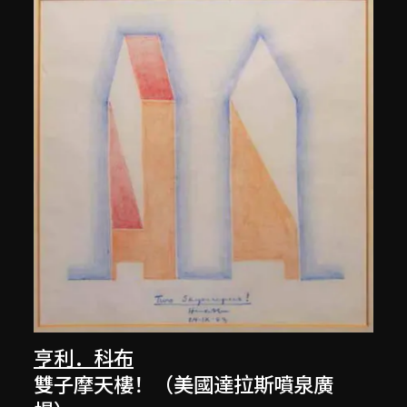
亨利．科布
雙子摩天樓！（美國達拉斯噴泉廣