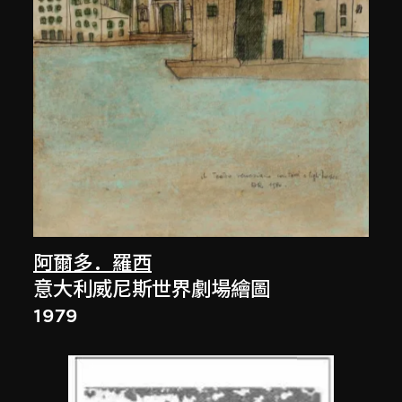
阿爾多．羅西
意大利威尼斯世界劇場繪圖
1979