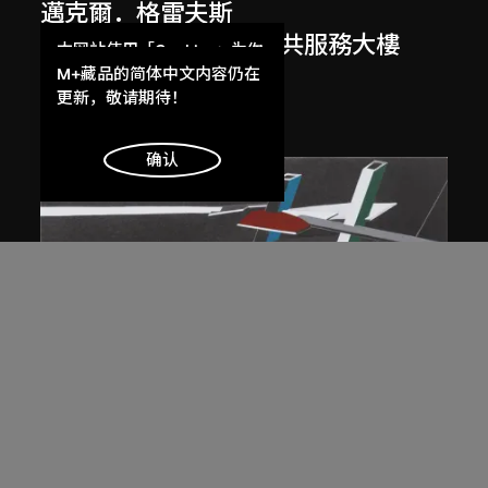
邁克爾．格雷夫斯
美國俄勒岡州波特蘭公共服務大樓
本网站使用「Cookies」为你
（1979–1982）繪圖
提供最好的网站体验。
M+藏品的简体中文内容仍在
了解更多
更新，敬请期待！
1980
明白
确认
展出中
扎哈．哈迪德
大堂設計，山頂項目，香港（1983年
競賽）
1983/2012