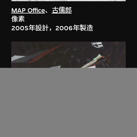
MAP Office
、
古儒郎
像素
2005年設計，2006年製造
扎哈．哈迪德