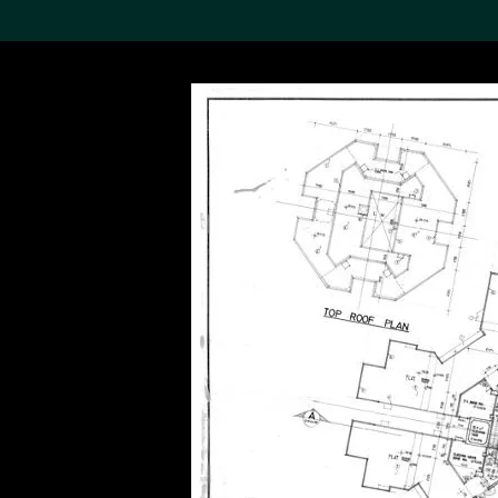
搜索M+藏品
Sea
19,052个结果
进一步筛选
关于M+藏品
探索世界顶级的二十及二十
一世纪视觉文化藏品。