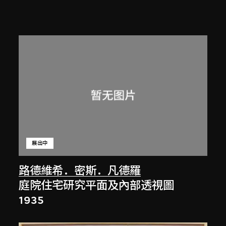
展出中
路德維希．密斯．凡德羅
庭院住宅研究平面及內部透視圖
1935