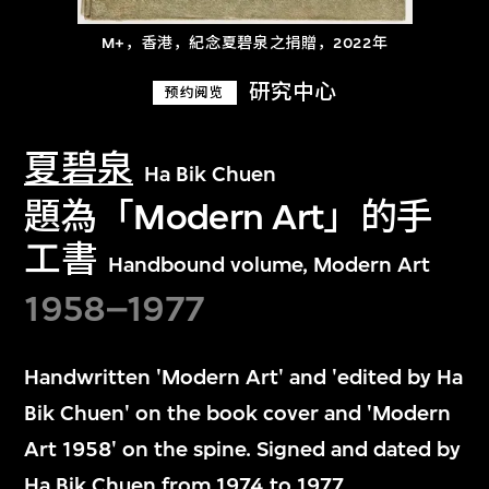
M+，香港，紀念夏碧泉之捐贈，2022年
研究中心
预约阅览
夏碧泉
Ha Bik Chuen
題為「Modern Art」的手
工書
Handbound volume, Modern Art
1958–1977
Handwritten 'Modern Art' and 'edited by Ha
Bik Chuen' on the book cover and 'Modern
Art 1958' on the spine. Signed and dated by
Ha Bik Chuen from 1974 to 1977.