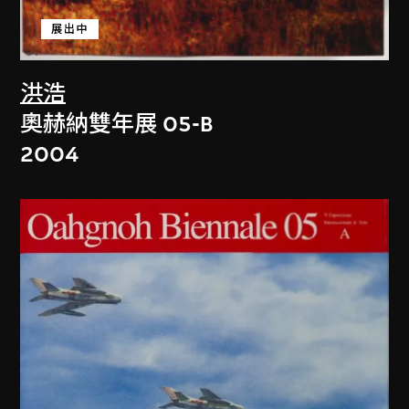
展出中
洪浩
奧赫納雙年展 05-B
2004