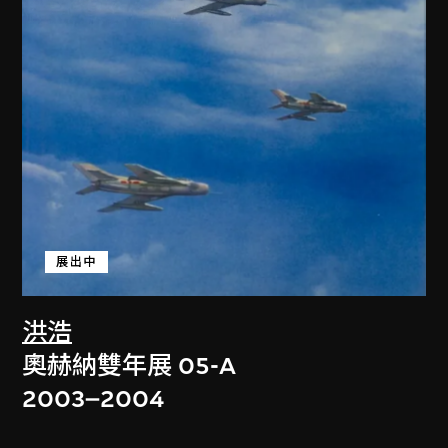
展出中
洪浩
奧赫納雙年展 05-A
2003–2004