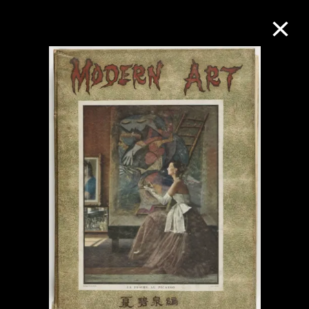
M+藏品
进一步筛选
搜索
关于M+藏品
探索世界顶级的二十及二十一世纪视觉
文化藏品。