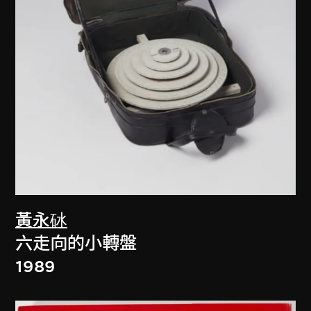
黃永砅
六走向的小轉盤
1989