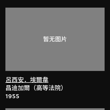
呂西安．埃爾韋
昌迪加爾（高等法院）
1955