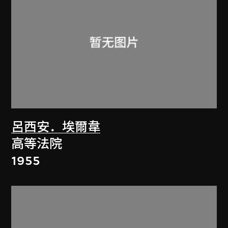
呂西安．埃爾韋
高等法院
1955