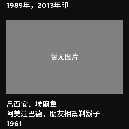
1989年，2013年印
呂西安．埃爾韋
阿美達巴德，朋友相幫剃鬍子
1961