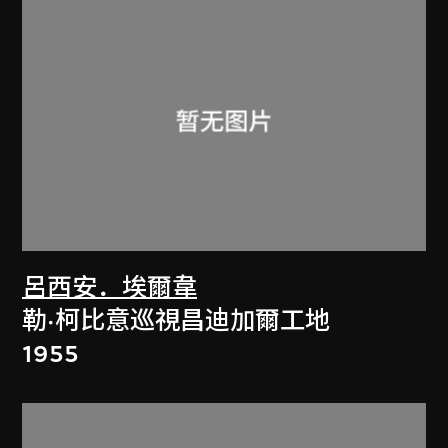
呂西安．埃爾韋
勒·柯比意巡視昌迪加爾工地
1955