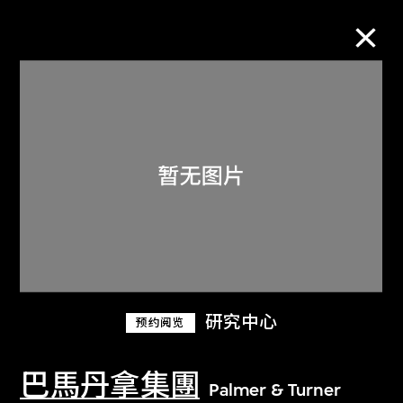
M+藏品
进一步筛选
搜索
关于M+藏品
研究中心
预约阅览
探索世界顶级的二十及二十一世纪视觉
文化藏品。
巴馬丹拿集團
Palmer & Turner