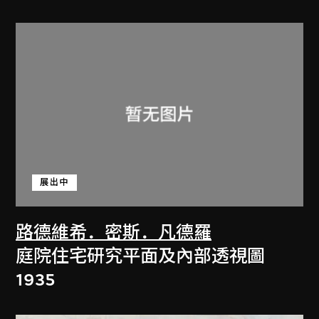
展出中
路德維希．密斯．凡德羅
庭院住宅研究平面及內部透視圖
1935