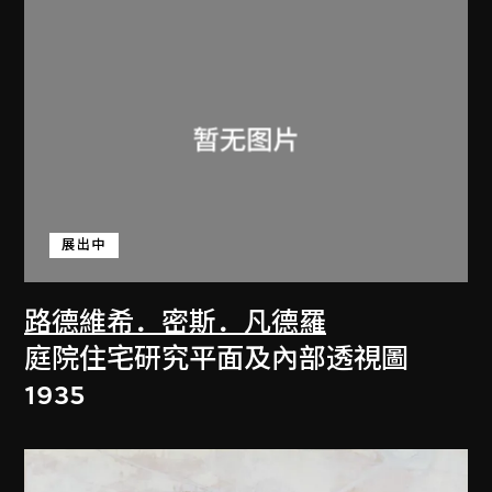
展出中
路德維希．密斯．凡德羅
庭院住宅研究平面及內部透視圖
1935