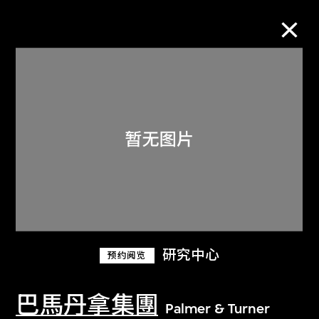
M+藏品
进一步筛选
搜索
关于M+藏品
研究中心
预约阅览
探索世界顶级的二十及二十一世纪视觉
文化藏品。
巴馬丹拿集團
Palmer & Turner