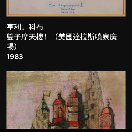
亨利．科布
雙子摩天樓！（美國達拉斯噴泉廣
場）
1983