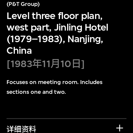
(P&T Group)
Level three floor plan,
west part, Jinling Hotel
(1979–1983), Nanjing,
China
[1983年11月10日]
Focuses on meeting room. Includes
sections one and two.
详细资料