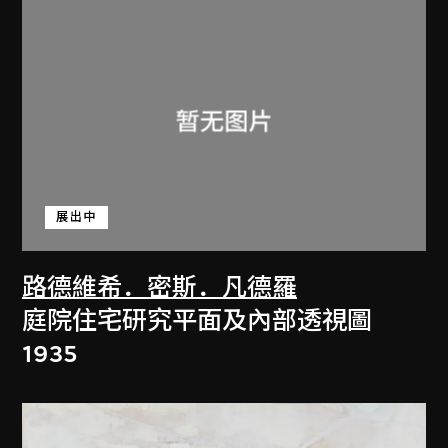
展出中
路德維希．密斯．凡德羅
庭院住宅研究平面及內部透視圖
1935