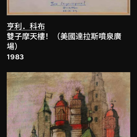
亨利．科布
雙子摩天樓！（美國達拉斯噴泉廣
場）
1983