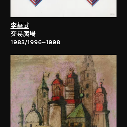
李華武
交易廣場
1983/1996–1998