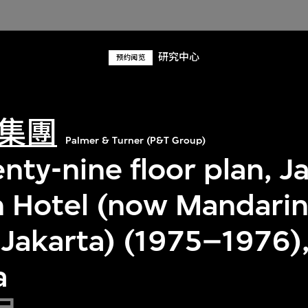
研究中心
预约阅览
集團
Palmer & Turner (P&T Group)
nty-nine floor plan, J
 Hotel (now Mandari
 Jakarta) (1975–1976),
a