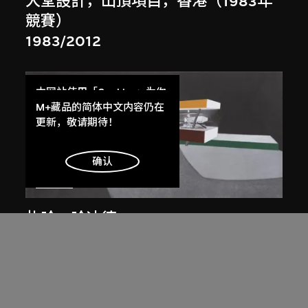
大堂設計，山頂項目，香港（1983年
競賽）
1983/2012
本网站使用「Cookies」为你
提供最好的网站体验。
M+藏品的简体中文内容仍在
了解更多
更新，敬请期待！
明白
确认
展出中
扎哈．哈迪德
斜坡入口／坡度入口，夜景，山頂項
目，香港（1983年競賽）
1983/2012