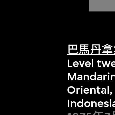
巴馬丹拿
Level twe
Mandarin
Oriental,
Indonesi