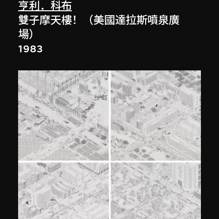
亨利．科布
雙子摩天樓！（美國達拉斯噴泉廣
場）
1983