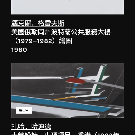
邁克爾．格雷夫斯
美國俄勒岡州波特蘭公共服務大樓
（1979–1982）繪圖
1980
展出中
扎哈．哈迪德