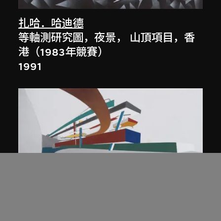
扎哈．哈迪德
等軸測研究圖，夜景， 山頂項目，香
港（1983年競賽）
1991
展出中
扎哈．哈迪德
庭院日景，山頂項目，香港（1983年