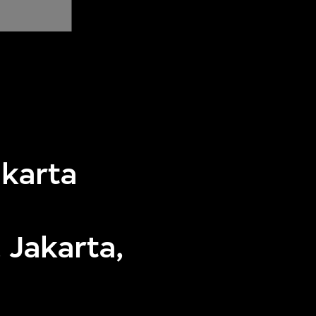
akarta
n
 Jakarta,