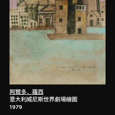
阿爾多．羅西
意大利威尼斯世界劇場繪圖
1979