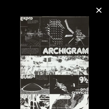
M+藏品
进一步筛选
搜索
关于M+藏品
探索世界顶级的二十及二十一世纪视觉
文化藏品。