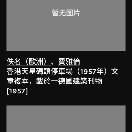
佚名（歐洲）
、
費雅倫
香港天星碼頭停車場（1957年）文
章複本，載於一德國建築刊物
[1957]