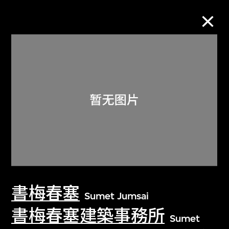
M+藏品
进一步筛选
搜索
关于M+藏品
書梅春塞
探索世界顶级的二十及二十一世纪视觉
Sumet Jumsai
文化藏品。
書梅春塞建築事務所
Sumet