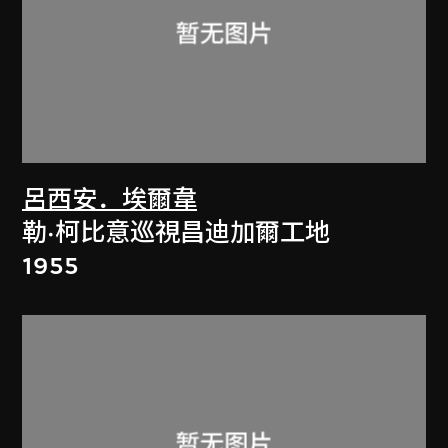
呂西安．埃爾韋
勒·柯比意巡視昌迪加爾工地
1955