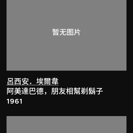
呂西安．埃爾韋
阿美達巴德，朋友相幫剃鬍子
1961