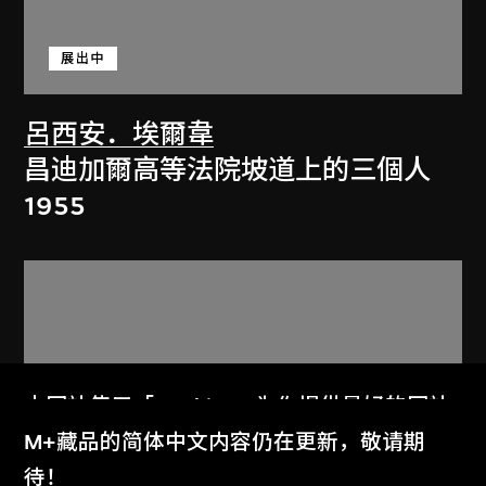
展出中
呂西安．埃爾韋
昌迪加爾高等法院坡道上的三個人
1955
本网站使用「Cookies」为你提供最好的网站
体验。
M+藏品的简体中文内容仍在更新，敬请期
了解更多
待！