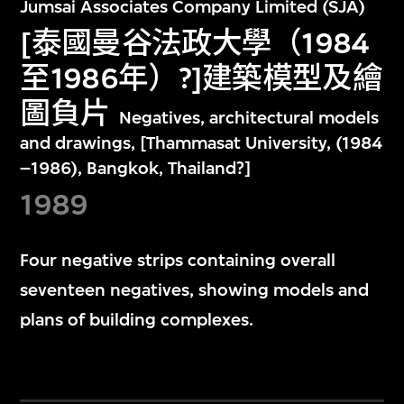
Jumsai Associates Company Limited (SJA)
[泰國曼谷法政大學（1984
至1986年）?]建築模型及繪
圖負片
Negatives, architectural models
and drawings, [Thammasat University, (1984
–1986), Bangkok, Thailand?]
1989
Four negative strips containing overall
seventeen negatives, showing models and
plans of building complexes.