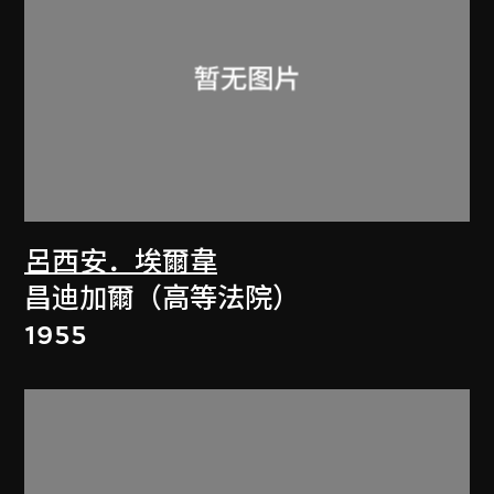
呂西安．埃爾韋
昌迪加爾（高等法院）
1955