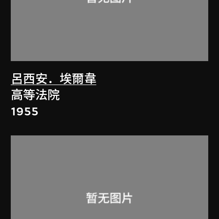
呂西安．埃爾韋
高等法院
1955