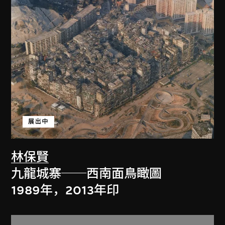
展出中
林保賢
九龍城寨──西南面鳥瞰圖
1989年，2013年印