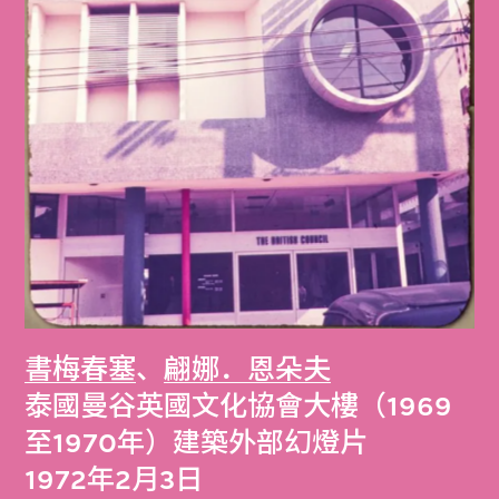
書梅春塞
、
翩娜．恩朵夫
泰國曼谷英國文化協會大樓（1969
至1970年）建築外部幻燈片
1972年2月3日