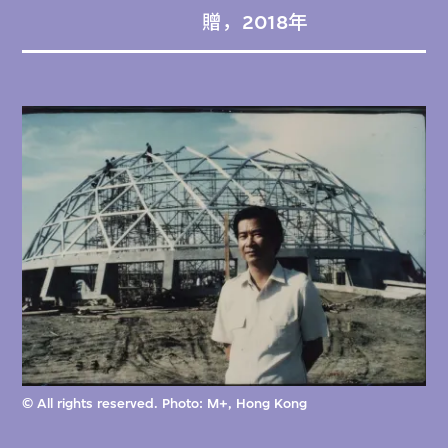
贈，2018年
書梅春塞在其事業生涯中負責了逾200個項
目，從新市鎮、工業村，到其他為個別建築或
企業而設計的大型規劃項目不等，這些都是他
在不同階段與多方伙伴合作的成果：1967
年，書梅春塞與設計及建造業界的伙伴成立
DEC Co. Ltd.，後來於1969年成立DEC
Consultants Co. Ltd.，更直接地參與設計工
作；1972年，小型合伙事務所Sumet Likit Tri
and Associates Co. Ltd.（SKT）成立，1975
年易名為書梅春塞建築事務所（SJA）；最
後，SJA 3D Co. Ltd.（SJA+3D）於1989年成
立，並與SJA同時運作。第八個系列
© All rights reserved. Photo: M+, Hong Kong
（CA38/8）包含的草圖和一些照片，主要記