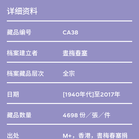
七個重要建築項目，即泰國曼谷英國文化協會
详细资料
大樓（1969–1970）、泰國曼谷盲人學校
（1971–1973）、泰國曼谷科學博物館（1975
藏品编号
CA38
–1977）、俗稱「機械人大樓」的泰國曼谷亞
洲銀行總部（1983–1986）、泰國國立法政大
档案建立者
書梅春塞
學蘭實校園（1984–1986）、曼谷拉瑪九世皇
家公園內的美國測地線網格圓頂植物園
档案藏品层次
全宗
（1987–1988）、泰國曼谷民族報大樓
（1988–1991）與Nation Tower（1989–
日期
[1940年代]至2017年
1995）。以上建築項目均已建成，主要位於
泰國曼谷；透過這些建築物，人們得以認識書
藏品数量
4698 份／張／件
梅春塞各種各樣的建築風格，並了解東南亞在
國家建設以外的建築歷史。
出处
M+，香港，書梅春塞捐