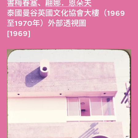
書梅春塞
、
翩娜．恩朵夫
泰國曼谷英國文化協會大樓（1969
至1970年）外部透視圖
[1969]