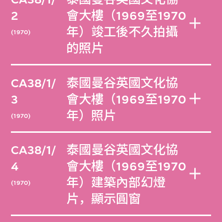
M+藏品中有其他相關資料，請見泰國曼谷亞
2
會大樓（1969至1970
洲銀行總部展示模型（2018.41）與泰國曼谷
年）竣工後不久拍攝
(1970)
民族報大樓模型（2018.42）。此檔案亦與
的照片
M+檔案藏品中的兩個全宗互有關聯，分別是
蘭德爾．惠利檔案：巴克敏斯特．富勒相關短
CA38/1/
泰國曼谷英國文化協
期印刷藏品（CA24）和建築三人小組／林蒼
3
會大樓（1969至1970
吉作品檔案（CA29）。巴克敏斯特．富勒和
年）照片
林蒼吉多次亮相於「CA38/9」這個系列之
(1970)
中。
CA38/1/
泰國曼谷英國文化協
4
會大樓（1969至1970
年）建築內部幻燈
(1970)
片，顯示圓窗