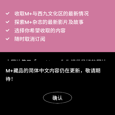
收取M+与西九文化区的最新情况
探索M+杂志的最新影片及故事
选择你希望收取的内容
随时取消订阅
本网站使用「Cookies」为你提供最好的网站
订阅
体验。
M+藏品的简体中文内容仍在更新，敬请期
了解更多
待！
明白
确认
门票