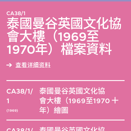
錄了書梅春塞設計的另外一百座建築物；還有
CA38/1
他成立的各個事務所的相關檔案文獻。
泰國曼谷英國文化協
會大樓（1969至
第九個系列（CA38/9）基本上是關於其私人
生活與個人藏品的資料，包括他出席各場建築
1970年）檔案資料
學研討會和會議的照片，以及他與世界各地著
名建築師在公私場合的合照，如林蒼吉、何
查看详细资料
弢，還有尤其值得一提的巴克敏斯特・富勒。
CA38/1/
泰國曼谷英國文化協
此檔案於2018年贈予M+。當中的實物與數碼
1
會大樓（1969至1970
作品於同年運送至M+，此前由書梅春塞家族
年）繪圖
(1969)
擁有與管理。
CA38/1/
泰國曼谷英國文化協