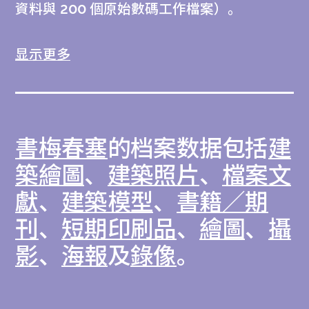
資料與 200 個原始數碼工作檔案）。
書梅春塞將自己的設計風格歸類為「當代現代
显示更多
與抽象傳統」，探求「本地文化傳統」與「現
代國際創新」之間的對話，不囿於狹隘的東西
差異，而更着重兩個世界給予他的影響。書梅
書梅春塞
的档案数据包括
建
春塞認為建築師務必一往無前，推陳出新。他
指出：「不論面對歷史或未來都應該悠然自
築繪圖
、
建築照片
、
檔案文
適。」因此，其作品與事業反映出他對古與今
獻
、
建築模型
、
書籍／期
的雙重興趣，並以一種可說是泰式玩樂概念
刊
、
短期印刷品
、
繪圖
、
攝
「沙努克」的手法呈現。
影
、
海報
及
錄像
。
此檔案包含書梅春塞重要建築成就的相關資
料，首七個系列（CA38/1–7）代表M+蒐藏的