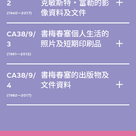
2
克敏斯特・富勒的影
像資料及文件
(1940—2017)
CA38/9/
書梅春塞個人生活的
3
照片及短期印刷品
(1961—2012)
CA38/9/
書梅春塞的出版物及
4
文件資料
(1982—2017)