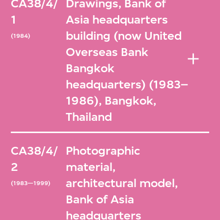
CA38/4/
Drawings, Bank of
1
Asia headquarters
building (now United
(1984)
Overseas Bank
Bangkok
headquarters) (1983–
1986), Bangkok,
Thailand
CA38/4/
Photographic
2
material,
architectural model,
(1983—1999)
Bank of Asia
headquarters