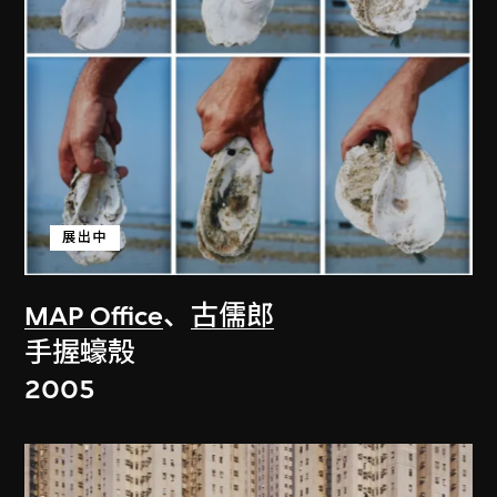
展出中
MAP Office
、
古儒郎
手握蠔殼
2005