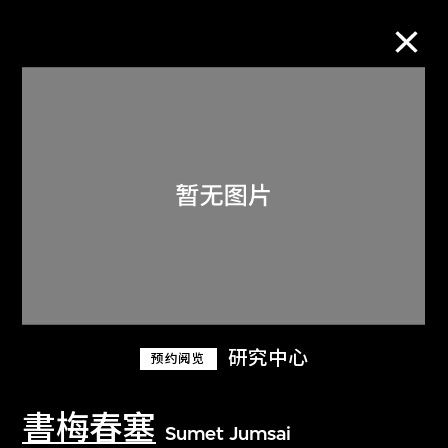
M+藏品
进一步筛选
搜索
关于M+藏品
研究中心
预约阅览
探索世界顶级的二十及二十一世纪视觉
文化藏品。
書梅春塞
Sumet Jumsai