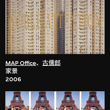
MAP Office
、
古儒郎
家景
2006