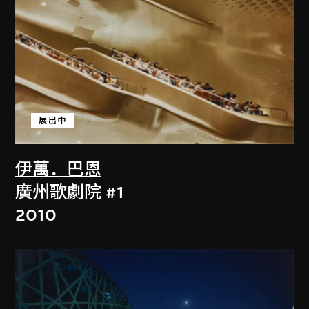
展出中
伊萬．巴恩
廣州歌劇院 #1
2010