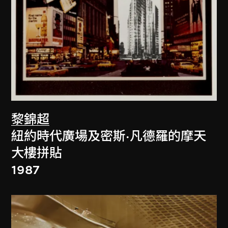
黎錦超
紐約時代廣場及密斯·凡德羅的摩天
大樓拼貼
1987