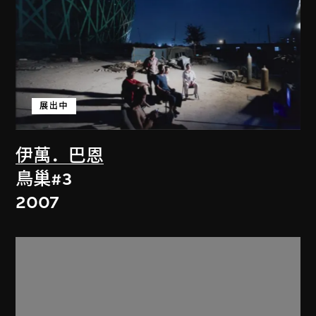
展出中
伊萬．巴恩
鳥巢#3
2007