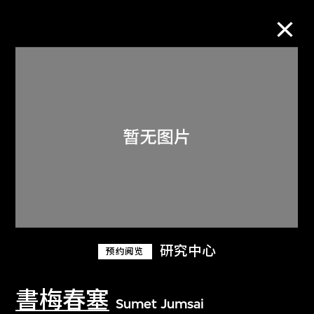
M+藏品
进一步筛选
搜索
关于M+藏品
研究中心
预约阅览
探索世界顶级的二十及二十一世纪视觉
文化藏品。
書梅春塞
Sumet Jumsai