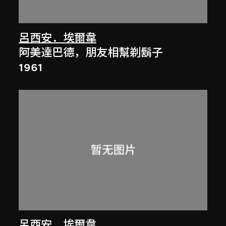
呂西安．埃爾韋
阿美達巴德，朋友相幫剃鬍子
1961
呂西安．埃爾韋