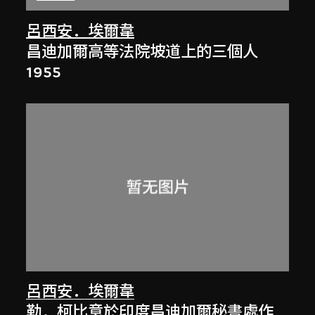
呂西安．埃爾韋
昌迪加爾高等法院坡道上的三個人
1955
呂西安．埃爾韋
勒．柯比意於印度昌迪加爾秘書處作