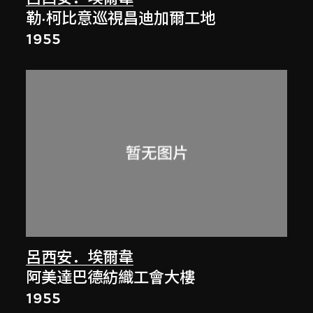
勒·柯比意巡視昌迪加爾工地
1955
呂西安．埃爾韋
阿美達巴德紡織工會大樓
1955