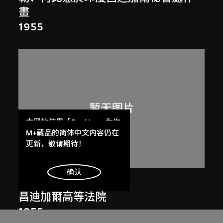
畫
1955
本网站使用「Cookies」为你
提供最好的网站体验。
M+藏品的简体中文内容仍在
了解更多
更新，敬请期待！
明白
确认
呂西安．埃爾韋
昌迪加爾高等法院
1955