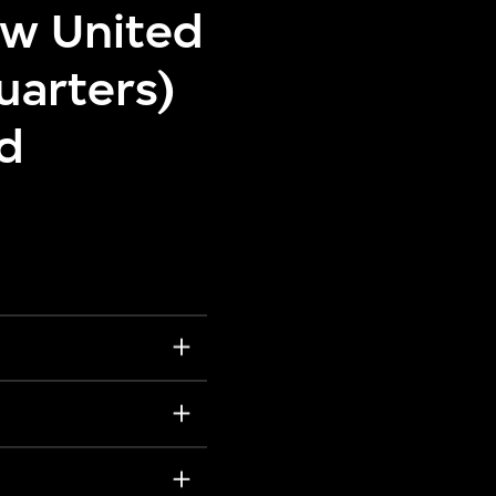
ow United
uarters)
nd