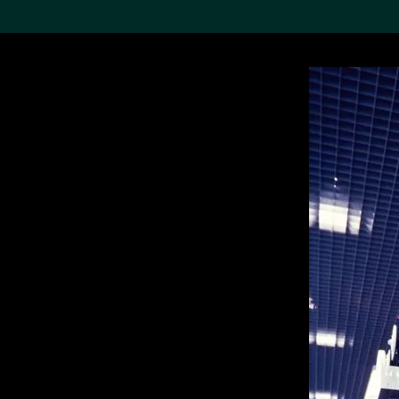
搜索M+藏品
Sea
19,052个结果
进一步筛选
关于M+藏品
探索世界顶级的二十及二十
一世纪视觉文化藏品。