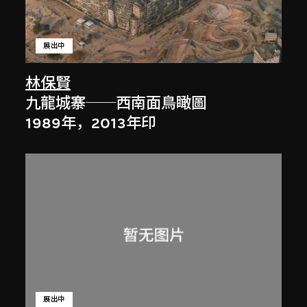
展出中
林保賢
九龍城寨──西南面鳥瞰圖
1989年，2013年印
展出中