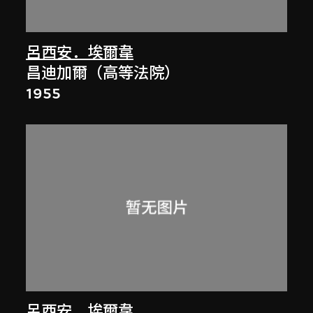
呂西安．埃爾韋
昌迪加爾（高等法院）
1955
呂西安．埃爾韋