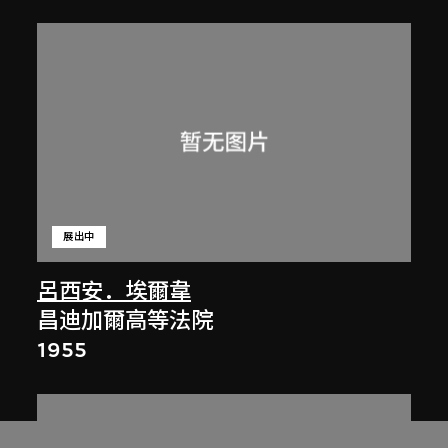
展出中
呂西安．埃爾韋
昌迪加爾高等法院
1955