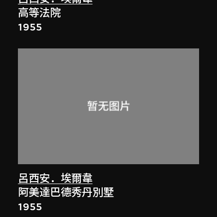
高等法院
1955
呂西安．埃爾韋
阿美達巴德秀丹別墅
1955