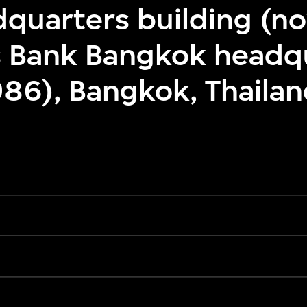
dquarters building (n
 Bank Bangkok headq
86), Bangkok, Thaila