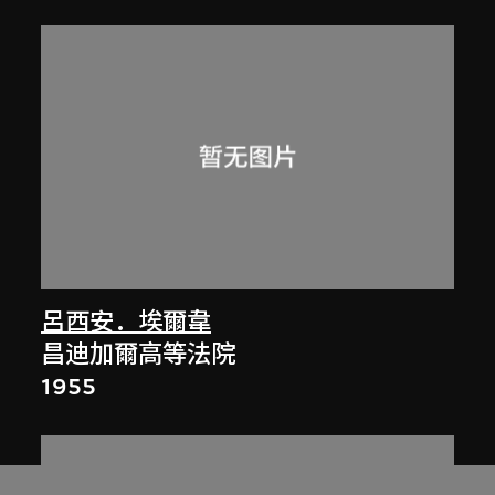
呂西安．埃爾韋
昌迪加爾高等法院
1955