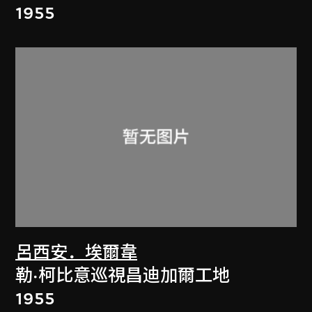
1955
呂西安．埃爾韋
勒·柯比意巡視昌迪加爾工地
1955