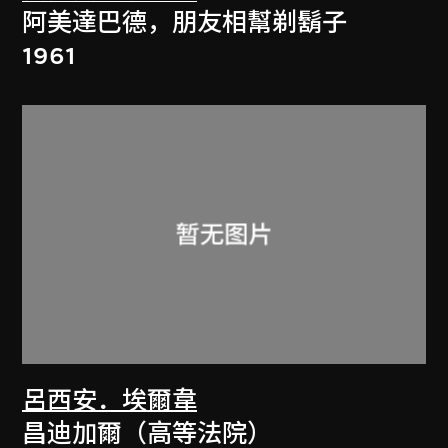
阿美達巴德，朋友相幫剃鬍子
1961
呂西安．埃爾韋
昌迪加爾（高等法院）