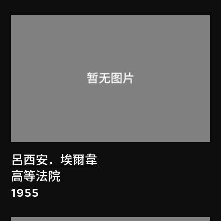
呂西安．埃爾韋
高等法院
1955