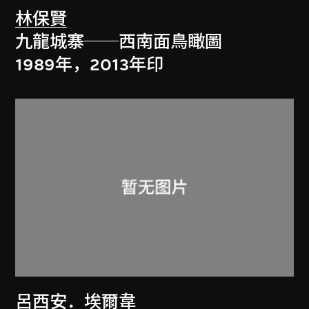
林保賢
九龍城寨──西南面鳥瞰圖
1989年，2013年印
呂西安．埃爾韋