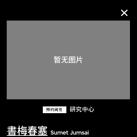
M+藏品
进一步筛选
搜索
关于M+藏品
研究中心
预约阅览
探索世界顶级的二十及二十一世纪视觉
文化藏品。
書梅春塞
Sumet Jumsai