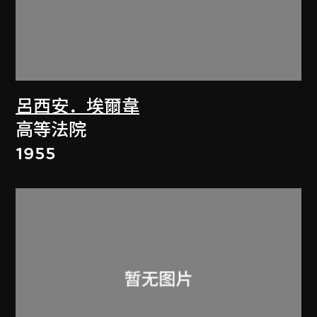
呂西安．埃爾韋
高等法院
1955