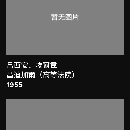
呂西安．埃爾韋
昌迪加爾（高等法院）
1955