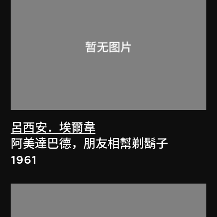
呂西安．埃爾韋
阿美達巴德，朋友相幫剃鬍子
1961