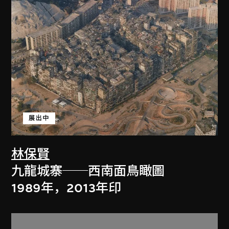
展出中
林保賢
九龍城寨──西南面鳥瞰圖
1989年，2013年印