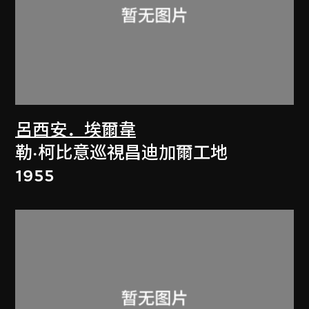
呂西安．埃爾韋
勒·柯比意巡視昌迪加爾工地
1955