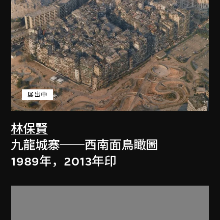
展出中
林保賢
九龍城寨──西南面鳥瞰圖
1989年，2013年印