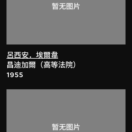
呂西安．埃爾韋
昌迪加爾（高等法院）
1955