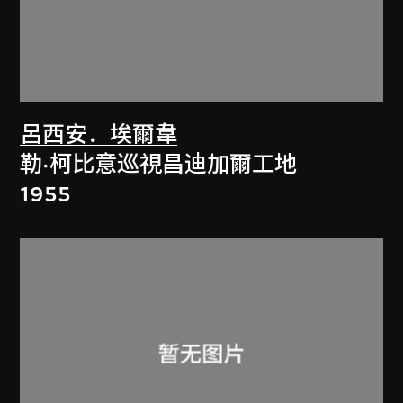
呂西安．埃爾韋
勒·柯比意巡視昌迪加爾工地
1955