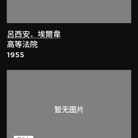
呂西安．埃爾韋
高等法院
1955