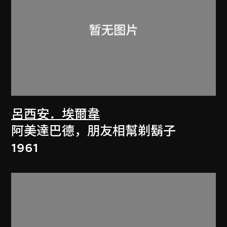
呂西安．埃爾韋
阿美達巴德，朋友相幫剃鬍子
1961