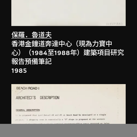
保羅．魯道夫
香港金鐘道奔達中心（現為力寶中
心）（1984至1988年）建築項目研究
報告預備筆記
1985