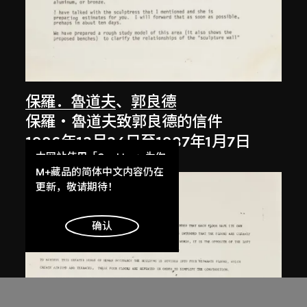
保羅．魯道夫
、
郭良德
保羅‧魯道夫致郭良德的信件
1986年12月24日至1987年1月7日
本网站使用「Cookies」为你
提供最好的网站体验。
M+藏品的简体中文内容仍在
了解更多
更新，敬请期待！
明白
确认