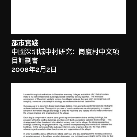
都市實踐
中國深圳城中村研究：崗廈村中文項
目計劃書
2008年2月2日