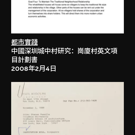
都市實踐
中國深圳城中村研究：崗廈村英文項
目計劃書
2008年2月4日