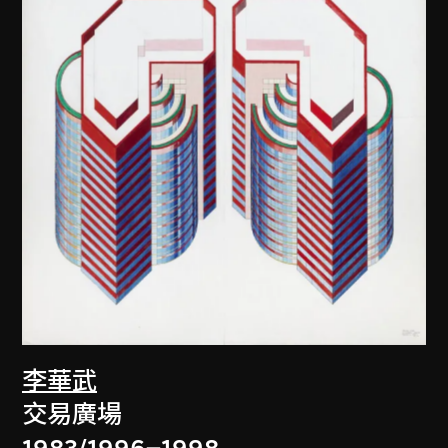
李華武
交易廣場
1983/1996–1998