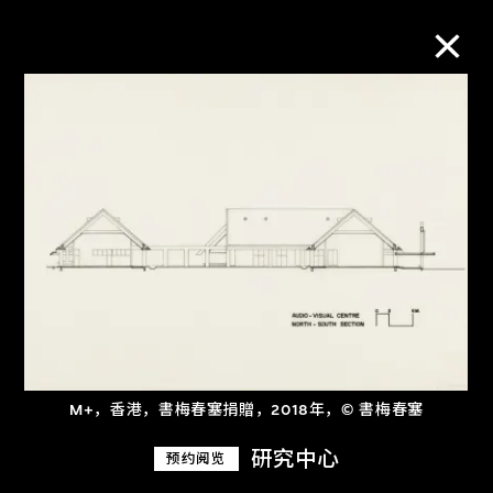
M+藏品
进一步筛选
搜索
关于M+藏品
探索世界顶级的二十及二十一世纪视觉
M+，香港，書梅春塞捐贈，2018年，© 書梅春塞
文化藏品。
研究中心
预约阅览