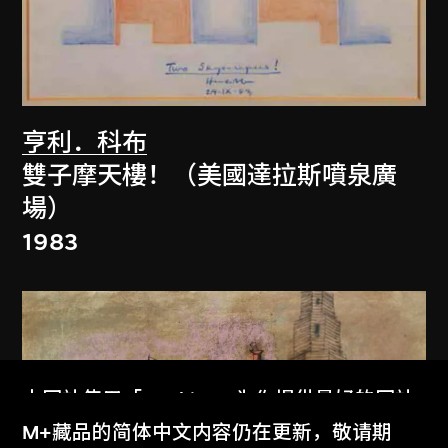
亨利．科布
雙子摩天樓！（美國達拉斯噴泉廣
場）
1983
本网站使用「Cookies」为你提供最好的网站
体验。
M+藏品的简体中文内容仍在更新，敬请期