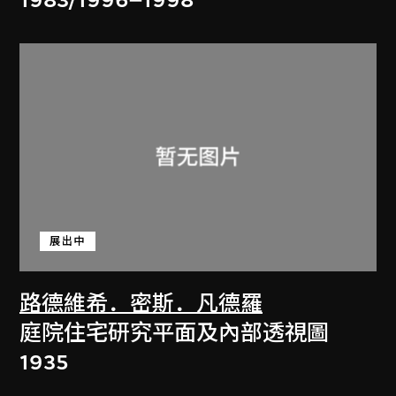
展出中
路德維希．密斯．凡德羅
庭院住宅研究平面及內部透視圖
1935