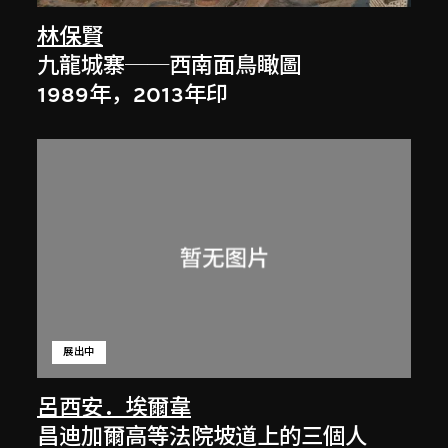
林保賢
九龍城寨──西南面鳥瞰圖
1989年，2013年印
展出中
呂西安．埃爾韋
昌迪加爾高等法院坡道上的三個人