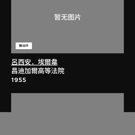
展出中
呂西安．埃爾韋
昌迪加爾高等法院
1955