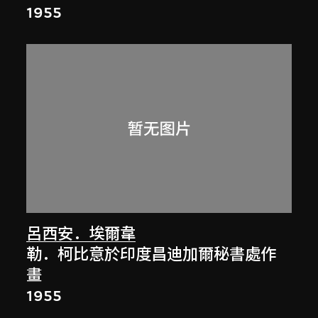
1955
呂西安．埃爾韋
勒．柯比意於印度昌迪加爾秘書處作
畫
1955