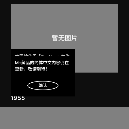
本网站使用「Cookies」为你
提供最好的网站体验。
M+藏品的简体中文内容仍在
了解更多
更新，敬请期待！
呂西安．埃爾韋
明白
确认
昌迪加爾高等法院
1955