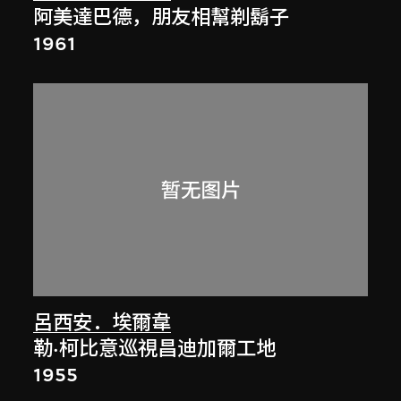
阿美達巴德，朋友相幫剃鬍子
1961
呂西安．埃爾韋
勒·柯比意巡視昌迪加爾工地
1955