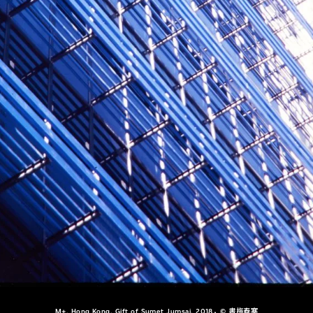
M+, Hong Kong. Gift of Sumet Jumsai, 2018，© 書梅春塞