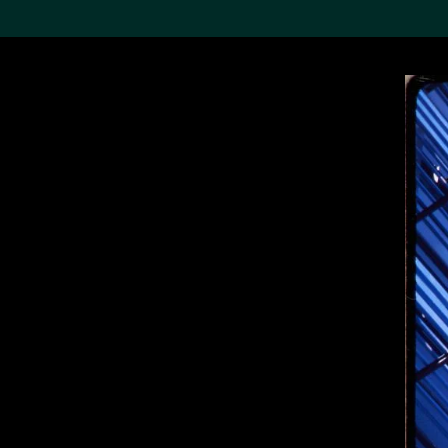
搜索M+藏品
Sea
19,052个结果
进一步筛选
关于M+藏品
探索世界顶级的二十及二十
一世纪视觉文化藏品。