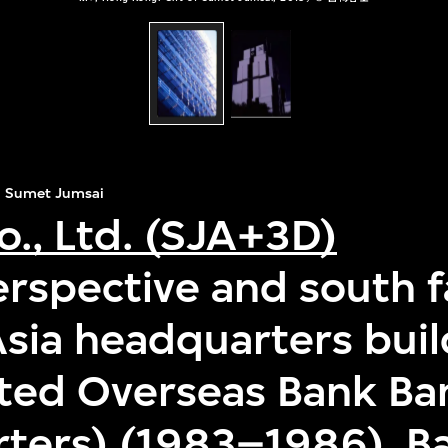
Sumet Jumsai
o., Ltd. (SJA+3D)
erspective and south 
Asia headquarters buil
ted Overseas Bank B
ters) (1983–1986), B