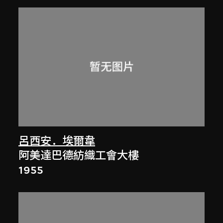
呂西安．埃爾韋
阿美達巴德紡織工會大樓
1955