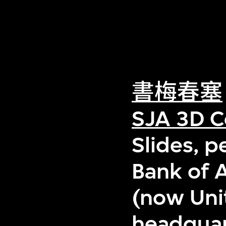
書梅春塞
SJA 3D C
Slides, p
Bank of 
(now Uni
headquar