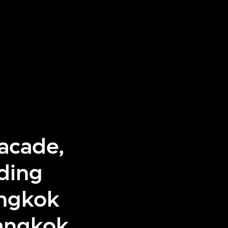
facade,
ding
angkok
angkok,