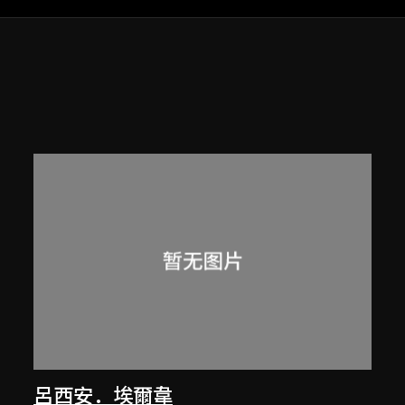
呂西安．埃爾韋