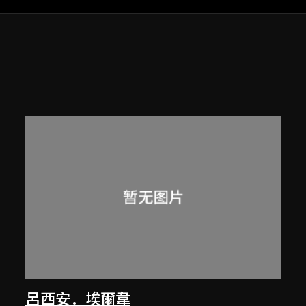
呂西安．埃爾韋