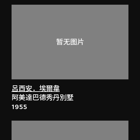
呂西安．埃爾韋
阿美達巴德秀丹別墅
1955