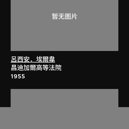
呂西安．埃爾韋
昌迪加爾高等法院
1955