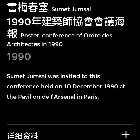
書梅春塞
Sumet Jumsai
1990年建築師協會會議海
報
Poster, conference of Ordre des
Architectes in 1990
1990
Sumet Jumsai was invited to this
conference held on 10 December 1990 at
the Pavillon de I'Arsenal in Paris.
详细资料