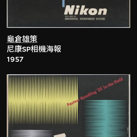
龜倉雄策
尼康SP相機海報
1957