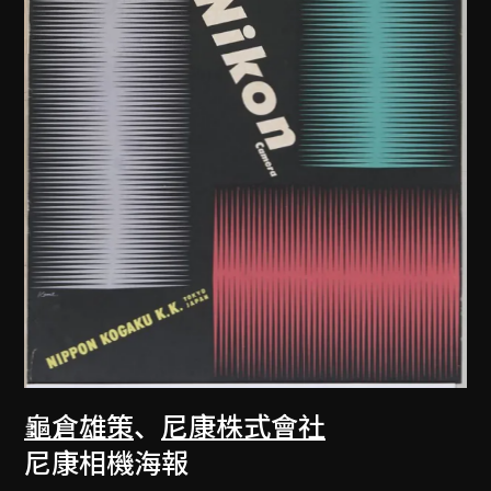
龜倉雄策
、
尼康株式會社
尼康相機海報