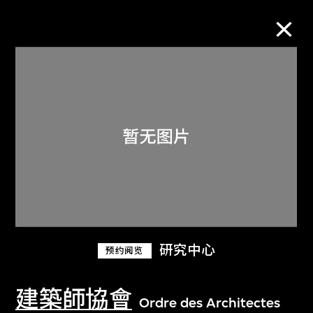
M+藏品
进一步筛选
搜索
关于M+藏品
研究中心
预约阅览
探索世界顶级的二十及二十一世纪视觉
文化藏品。
建築師協會
Ordre des Architectes