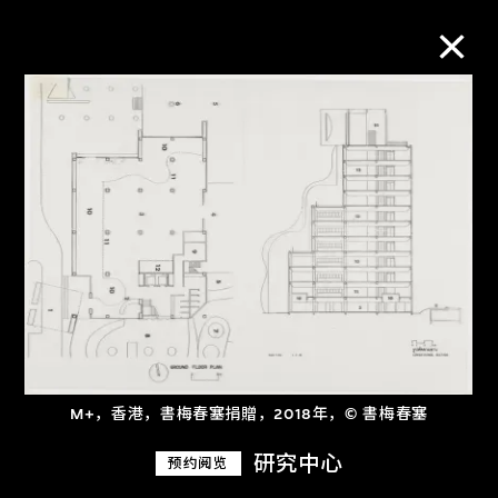
M+藏品
进一步筛选
搜索
关于M+藏品
探索世界顶级的二十及二十一世纪视觉
M+，香港，書梅春塞捐贈，2018年，© 書梅春塞
文化藏品。
研究中心
预约阅览