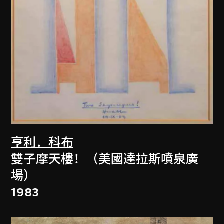
亨利．科布
雙子摩天樓！（美國達拉斯噴泉廣
場）
1983