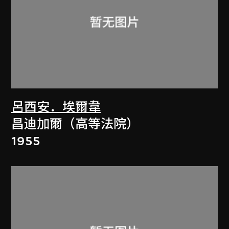
呂西安．埃爾韋
昌迪加爾（高等法院）
1955