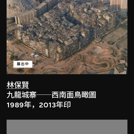
展出中
林保賢
九龍城寨──西南面鳥瞰圖
1989年，2013年印