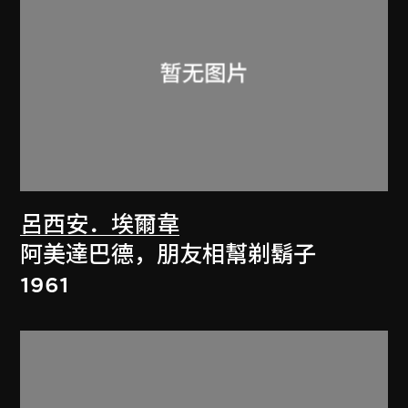
呂西安．埃爾韋
阿美達巴德，朋友相幫剃鬍子
1961