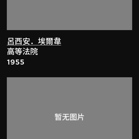
呂西安．埃爾韋
高等法院
1955