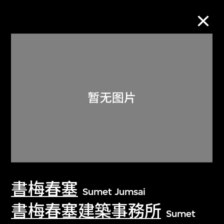
M+藏品
进一步筛选
搜索
关于M+藏品
書梅春塞
探索世界顶级的二十及二十一世纪视觉
Sumet Jumsai
文化藏品。
書梅春塞建築事務所
Sumet