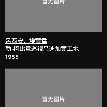
呂西安．埃爾韋
勒·柯比意巡視昌迪加爾工地
1955