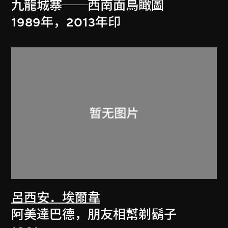
九龍城寨──西南面鳥瞰圖
1989年，2013年印
呂西安．埃爾韋
阿美達巴德，朋友相幫剃鬍子