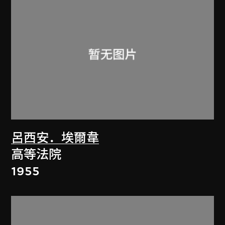
呂西安．埃爾韋
高等法院
1955