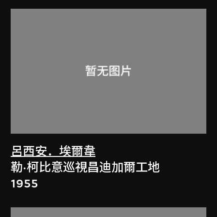
呂西安．埃爾韋
勒·柯比意巡視昌迪加爾工地
1955